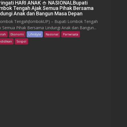
ringati HARI ANAK 🍚 NASIONALBupati
mbok Tengah Ajak Semua Pihak Bersama
ndungi Anak dan Bangun Masa Depan
bok Tengah(lombokUP) – Bupati Lombok Tengah
k Semua Pihak Bersama Lindungi Anak dan Bangun...
erah
Ekonomi
Lifestyle
Nasional
Pariwisata
didikan
Sospol