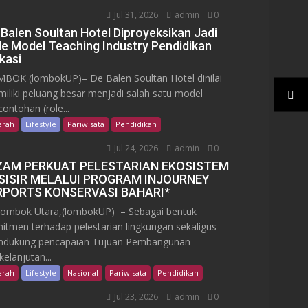
Jul 31, 2026
admin
0
 Balen Soultan Hotel Diproyeksikan Jadi
le Model Teaching Industry Pendidikan
kasi
BOK (lombokUP)– De Balen Soultan Hotel dinilai
iliki peluang besar menjadi salah satu model
contohan (role...
erah
Lifestyle
Pariwisata
Pendidikan
Jul 24, 2026
admin
0
ZAM PERKUAT PELESTARIAN EKOSISTEM
SISIR MELALUI PROGRAM INJOURNEY
RPORTS KONSERVASI BAHARI*
mbok Utara,(lombokUP) – Sebagai bentuk
itmen terhadap pelestarian lingkungan sekaligus
dukung pencapaian Tujuan Pembangunan
kelanjutan...
erah
Lifestyle
Nasional
Pariwisata
Pendidikan
Jul 23, 2026
admin
0