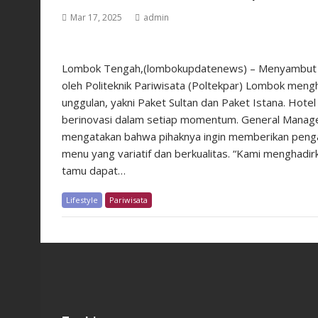
Mar 17, 2025
admin
Lombok Tengah,(lombokupdatenews) – Menyambut bul
oleh Politeknik Pariwisata (Poltekpar) Lombok meng
unggulan, yakni Paket Sultan dan Paket Istana. Hote
berinovasi dalam setiap momentum. General Manager
mengatakan bahwa pihaknya ingin memberikan peng
menu yang variatif dan berkualitas. “Kami menghadir
tamu dapat…
Lifestyle
Pariwisata