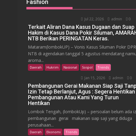
Fashion
Jul 22, 2026
admin
0
Terkait Aliran Dana Kasus Dugaan dan Suap
Hakim di Kasus Dana Pokir Siluman, AMARA
NTB Berikan PERINGATAN Keras.
Mataram(lombokUP) – Vonis Kasus Siluman Pokir DP
NTB di agendakan tanggal 5 agustus mendatang nam
aroma...
Daerah
Hukrim
Nasional
Sospol
Trends
Jan 15, 2026
admin
0
Pembangunan Gerai Makanan Siap Saji Tan
Izin Tetap Berlanjut, Agus : Segera Hentikan
Pembangunan Atau Kami Yang Turun
Hentikan
Lombok Tengah, (lombokUp) – persoalan belum ada iz
pembangunan gerai makanan siap saji yang diduga
perusahaan...
Daerah
Ekonomi
Trends