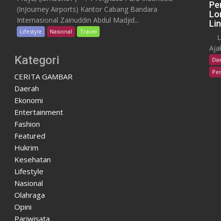
Pe
(InJourney Airports) Kantor Cabang Bandara
Lo
Internasional Zainuddin Abdul Madjid...
Li
Lifestyle
Nasional
Travel
Lom
Aja
Kategori
Da
Pen
CERITA GAMBAR
Daerah
Ekonomi
Entertainment
Fashion
Featured
Hukrim
Kesehatan
Lifestyle
Nasional
Olahraga
Opini
Pariwisata