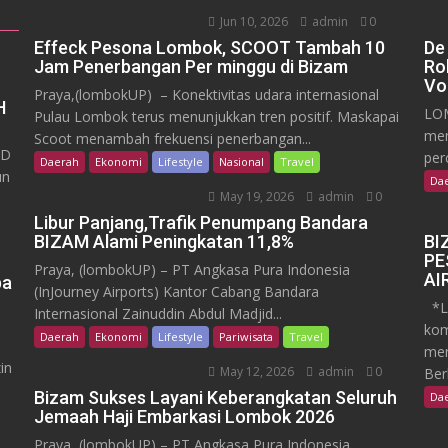
Jun 10, 2026
admin
0
Effeck Pesona Lombok, SCOOT Tambah 10
De
Jam Penerbangan Per minggu di Bizam
Ro
Vo
Praya,(lombokUP) – Konektivitas udara internasional
H
LOM
Pulau Lombok terus menunjukkan tren positif. Maskapai
mem
Scoot menambah frekuensi penerbangan...
RD
per
Daerah
Ekonomi
Lifestyle
Nasional
Travel
un
Da
May 19, 2026
admin
0
Libur Panjang,Trafik Penumpang Bandara
BIZAM Alami Peningkatan 11,8%
BI
PE
Praya, (lombokUP) – PT Angkasa Pura Indonesia
AI
pa
(InJourney Airports) Kantor Cabang Bandara
*Lo
Internasional Zainuddin Abdul Madjid...
kom
Daerah
Ekonomi
Lifestyle
Pariwisata
Travel
men
in
May 12, 2026
admin
0
Ber
Bizam Sukses Layani Keberangkatan Seluruh
Da
Jemaah Haji Embarkasi Lombok 2026
Praya, (lombokUP) – PT Angkasa Pura Indonesia