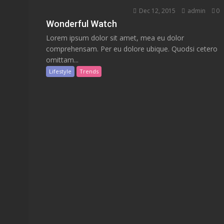
Dec 12, 2015
admin
0
Wonderful Watch
Lorem ipsum dolor sit amet, mea eu dolor
comprehensam. Per eu dolore ubique. Quodsi cetero
omittam...
Lifestyle
Trends