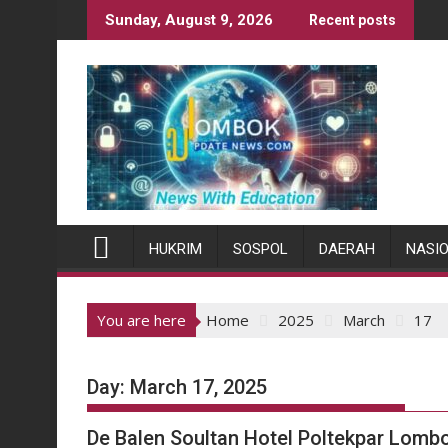
Skip
Sunday, August 9, 2026
Recent posts
to
content
HUKRIM
SOSPOL
DAERAH
NASI
You are here
Home
2025
March
17
Day:
March 17, 2025
De Balen Soultan Hotel Poltekpar Lom