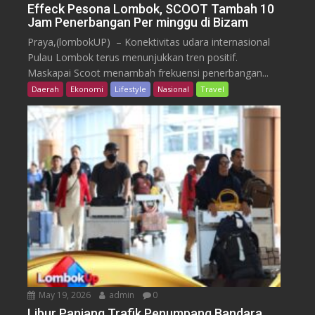
Effeck Pesona Lombok, SCOOT Tambah 10
Jam Penerbangan Per minggu di Bizam
Praya,(lombokUP) – Konektivitas udara internasional
Pulau Lombok terus menunjukkan tren positif.
Maskapai Scoot menambah frekuensi penerbangan...
Daerah
Ekonomi
Lifestyle
Nasional
Travel
May 19, 2026
admin
0
Libur Panjang,Trafik Penumpang Bandara