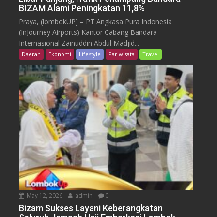
BIZAM Alami Peningkatan 11,8%
Praya, (lombokUP) – PT Angkasa Pura Indonesia
(InJourney Airports) Kantor Cabang Bandara
Internasional Zainuddin Abdul Madjid...
Daerah
Ekonomi
Lifestyle
Pariwisata
Travel
May 12, 2026
admin
0
Bizam Sukses Layani Keberangkatan