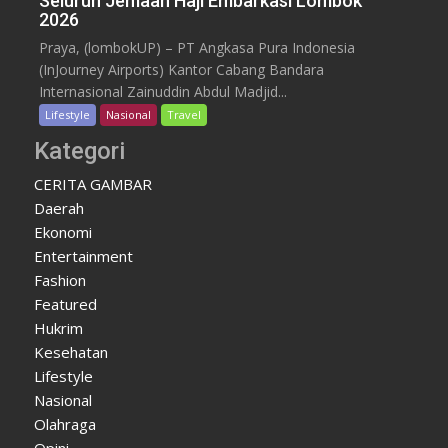
Seluruh Jemaah Haji Embarkasi Lombok
2026
Praya, (lombokUP) – PT Angkasa Pura Indonesia
(InJourney Airports) Kantor Cabang Bandara
Internasional Zainuddin Abdul Madjid...
Lifestyle
Nasional
Travel
Kategori
CERITA GAMBAR
Daerah
Ekonomi
Entertainment
Fashion
Featured
Hukrim
Kesehatan
Lifestyle
Nasional
Olahraga
Opini