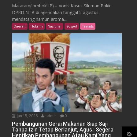
Mataram(lombokUP) – Vonis Kasus Siluman Pokir
DPRD NTB di agendakan tanggal 5 agustus
mendatang namun aroma...
Daerah
Hukrim
Nasional
Sospol
Trends
Jan 15, 2026
admin
0
Pembangunan Gerai Makanan Siap Saji
Tanpa Izin Tetap Berlanjut, Agus : Segera
Hentikan Pembangunan Atau Kami Yang