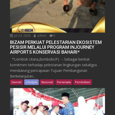
Jul 24, 2026
admin
0
BIZAM PERKUAT PELESTARIAN EKOSISTEM
PESISIR MELALUI PROGRAM INJOURNEY
AIRPORTS KONSERVASI BAHARI*
*Lombok Utara,(lombokUP) – Sebagai bentuk
komitmen terhadap pelestarian lingkungan sekaligus
mendukung pencapaian Tujuan Pembangunan
Berkelanjutan...
Daerah
Lifestyle
Nasional
Pariwisata
Pendidikan