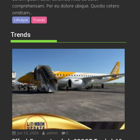
comprehensam. Per eu dolore ubique. Quodsi cetero
omittam...
Lifestyle
Trends
Trends
Jun 10, 2026
admin
0