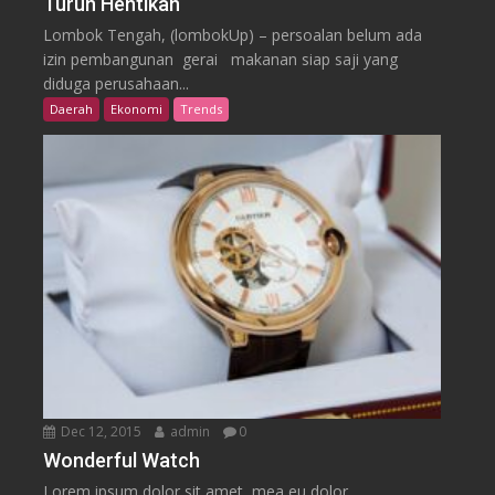
Turun Hentikan
Lombok Tengah, (lombokUp) – persoalan belum ada
izin pembangunan gerai makanan siap saji yang
diduga perusahaan...
Daerah
Ekonomi
Trends
Dec 12, 2015
admin
0
Wonderful Watch
Lorem ipsum dolor sit amet, mea eu dolor