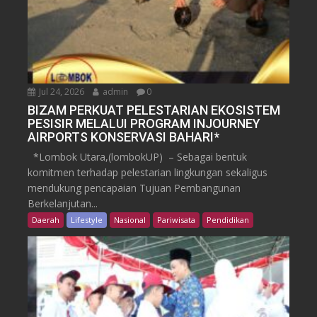
Jul 24, 2026
admin
0
BIZAM PERKUAT PELESTARIAN EKOSISTEM
PESISIR MELALUI PROGRAM INJOURNEY
AIRPORTS KONSERVASI BAHARI*
*Lombok Utara,(lombokUP) – Sebagai bentuk
komitmen terhadap pelestarian lingkungan sekaligus
mendukung pencapaian Tujuan Pembangunan
Berkelanjutan...
Daerah
Lifestyle
Nasional
Pariwisata
Pendidikan