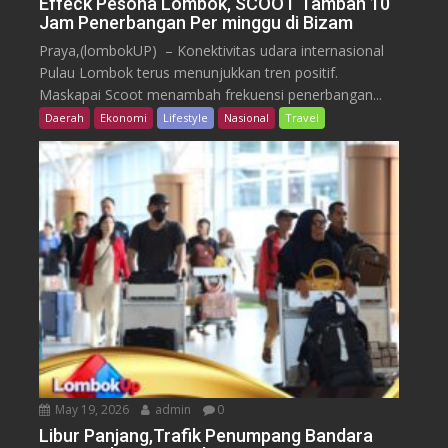
Effeck Pesona Lombok, SCOOT Tambah 10
Jam Penerbangan Per minggu di Bizam
Praya,(lombokUP) – Konektivitas udara internasional
Pulau Lombok terus menunjukkan tren positif.
Maskapai Scoot menambah frekuensi penerbangan...
Daerah
Ekonomi
Lifestyle
Nasional
Travel
May 19, 2026
admin
0
Libur Panjang,Trafik Penumpang Bandara