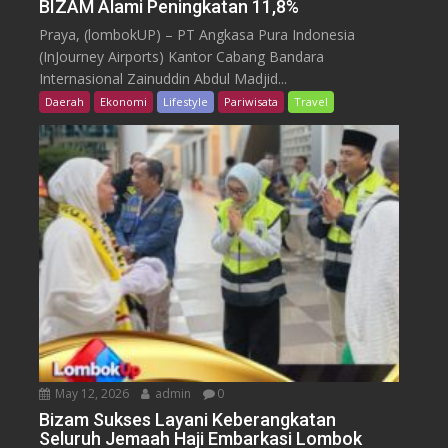
BIZAM Alami Peningkatan 11,8%
Praya, (lombokUP) – PT Angkasa Pura Indonesia
(InJourney Airports) Kantor Cabang Bandara
Internasional Zainuddin Abdul Madjid...
Daerah
Ekonomi
Lifestyle
Pariwisata
Travel
May 12, 2026
admin
0
Bizam Sukses Layani Keberangkatan
Seluruh Jemaah Haji Embarkasi Lombok