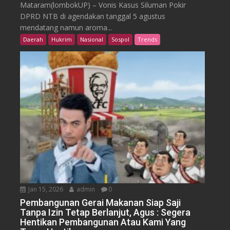
Mataram(lombokUP) – Vonis Kasus Siluman Pokir
DPRD NTB di agendakan tanggal 5 agustus
mendatang namun aroma...
Daerah
Hukrim
Nasional
Sospol
Trends
Jan 15, 2026
admin
0
Pembangunan Gerai Makanan Siap Saji
Tanpa Izin Tetap Berlanjut, Agus : Segera
Hentikan Pembangunan Atau Kami Yang