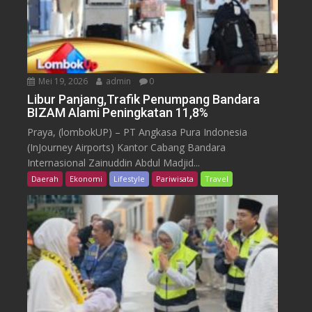
Mei 19, 2026
admin
0
Libur Panjang,Trafik Penumpang Bandara
BIZAM Alami Peningkatan 11,8%
Praya, (lombokUP) – PT Angkasa Pura Indonesia
(InJourney Airports) Kantor Cabang Bandara
Internasional Zainuddin Abdul Madjid...
Daerah
Ekonomi
Lifestyle
Pariwisata
Travel