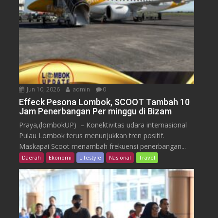
Jun 10, 2026
admin
0
Effeck Pesona Lombok, SCOOT Tambah 10
Jam Penerbangan Per minggu di Bizam
Praya,(lombokUP) – Konektivitas udara internasional
Pulau Lombok terus menunjukkan tren positif.
Maskapai Scoot menambah frekuensi penerbangan...
Daerah
Ekonomi
Lifestyle
Nasional
Travel