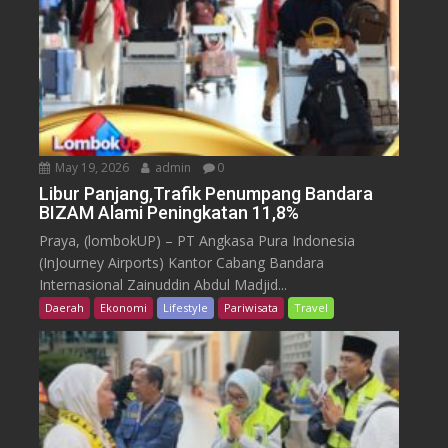
May 19, 2026
admin
0
Libur Panjang,Trafik Penumpang Bandara
BIZAM Alami Peningkatan 11,8%
Praya, (lombokUP) – PT Angkasa Pura Indonesia
(InJourney Airports) Kantor Cabang Bandara
Internasional Zainuddin Abdul Madjid...
Daerah
Ekonomi
Lifestyle
Pariwisata
Travel