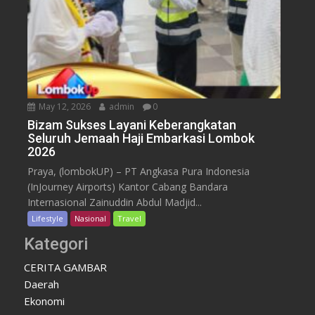
May 12, 2026
admin
0
Bizam Sukses Layani Keberangkatan
Seluruh Jemaah Haji Embarkasi Lombok
2026
Praya, (lombokUP) – PT Angkasa Pura Indonesia
(InJourney Airports) Kantor Cabang Bandara
Internasional Zainuddin Abdul Madjid...
Lifestyle
Nasional
Travel
Kategori
CERITA GAMBAR
Daerah
Ekonomi