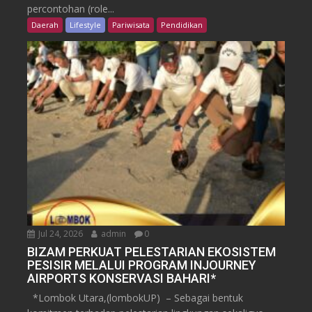
percontohan (role...
Daerah
Lifestyle
Pariwisata
Pendidikan
Jul 24, 2026
admin
0
BIZAM PERKUAT PELESTARIAN EKOSISTEM
PESISIR MELALUI PROGRAM INJOURNEY
AIRPORTS KONSERVASI BAHARI*
*Lombok Utara,(lombokUP) – Sebagai bentuk