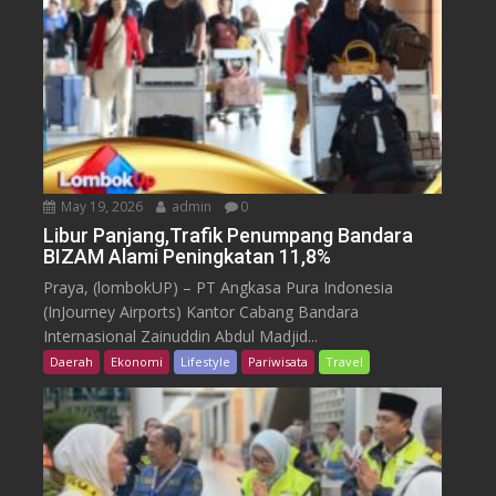
May 19, 2026
admin
0
Libur Panjang,Trafik Penumpang Bandara
BIZAM Alami Peningkatan 11,8%
Praya, (lombokUP) – PT Angkasa Pura Indonesia
(InJourney Airports) Kantor Cabang Bandara
Internasional Zainuddin Abdul Madjid...
Daerah
Ekonomi
Lifestyle
Pariwisata
Travel