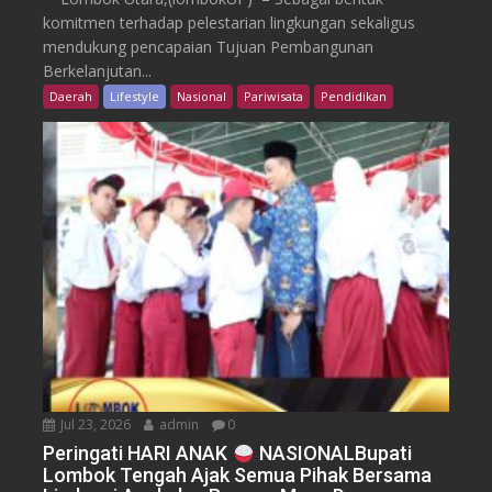
komitmen terhadap pelestarian lingkungan sekaligus
mendukung pencapaian Tujuan Pembangunan
Berkelanjutan...
Daerah
Lifestyle
Nasional
Pariwisata
Pendidikan
Jul 23, 2026
admin
0
Peringati HARI ANAK
NASIONALBupati
Lombok Tengah Ajak Semua Pihak Bersama