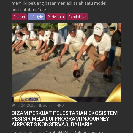
memiliki peluang besar menjadi salah satu model
percontohan (role...
Daerah
Lifestyle
Pariwisata
Pendidikan
Jul 24, 2026
admin
0
BIZAM PERKUAT PELESTARIAN EKOSISTEM
PESISIR MELALUI PROGRAM INJOURNEY
AIRPORTS KONSERVASI BAHARI*
*Lombok Utara,(lombokUP) – Sebagai bentuk