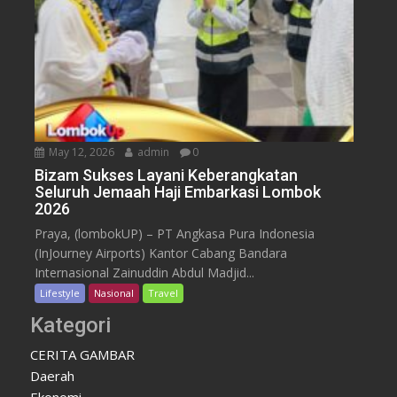
May 12, 2026
admin
0
Bizam Sukses Layani Keberangkatan
Seluruh Jemaah Haji Embarkasi Lombok
2026
Praya, (lombokUP) – PT Angkasa Pura Indonesia
(InJourney Airports) Kantor Cabang Bandara
Internasional Zainuddin Abdul Madjid...
Lifestyle
Nasional
Travel
Kategori
CERITA GAMBAR
Daerah
Ekonomi