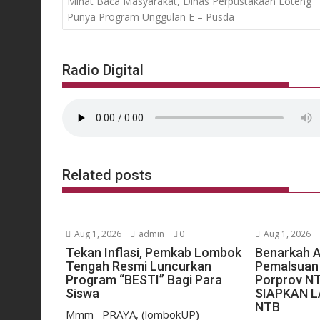
Minat Baca Masyarakat, Dinas Perpustakaan Loteng
Punya Program Unggulan E – Pusda
Radio Digital
Related posts
Aug 1, 2026
admin
0
Aug 1, 2026
Tekan Inflasi, Pemkab Lombok
Benarkah 
Tengah Resmi Luncurkan
Pemalsuan 
Program “BESTI” Bagi Para
Porprov N
Siswa
SIAPKAN 
NTB
Mmm ​PRAYA, (lombokUP) —