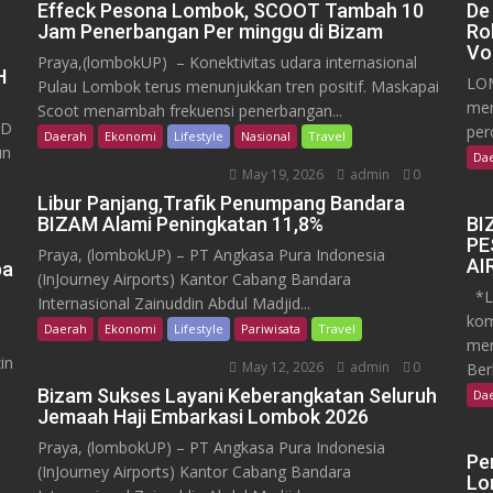
Effeck Pesona Lombok, SCOOT Tambah 10
De
Jam Penerbangan Per minggu di Bizam
Ro
Vo
Praya,(lombokUP) – Konektivitas udara internasional
H
LOM
Pulau Lombok terus menunjukkan tren positif. Maskapai
mem
Scoot menambah frekuensi penerbangan...
RD
per
Daerah
Ekonomi
Lifestyle
Nasional
Travel
un
Da
May 19, 2026
admin
0
Libur Panjang,Trafik Penumpang Bandara
BIZAM Alami Peningkatan 11,8%
BI
PE
Praya, (lombokUP) – PT Angkasa Pura Indonesia
AI
pa
(InJourney Airports) Kantor Cabang Bandara
*Lo
Internasional Zainuddin Abdul Madjid...
kom
Daerah
Ekonomi
Lifestyle
Pariwisata
Travel
men
in
May 12, 2026
admin
0
Ber
Bizam Sukses Layani Keberangkatan Seluruh
Da
Jemaah Haji Embarkasi Lombok 2026
Praya, (lombokUP) – PT Angkasa Pura Indonesia
Pe
(InJourney Airports) Kantor Cabang Bandara
Lo