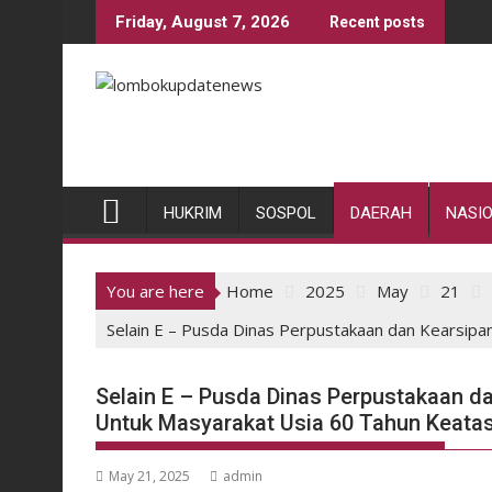
Skip
Friday, August 7, 2026
Recent posts
to
content
HUKRIM
SOSPOL
DAERAH
NASI
You are here
Home
2025
May
21
Selain E – Pusda Dinas Perpustakaan dan Kearsip
Selain E – Pusda Dinas Perpustakaan 
Untuk Masyarakat Usia 60 Tahun Keata
May 21, 2025
admin