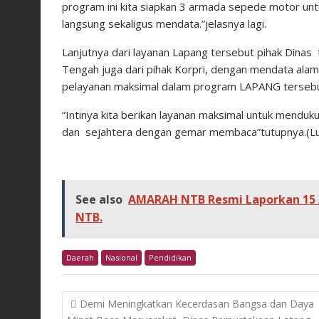
program ini kita siapkan 3 armada sepede motor un
langsung sekaligus mendata.”jelasnya lagi.
Lanjutnya dari layanan Lapang tersebut pihak Dina
Tengah juga dari pihak Korpri, dengan mendata alam
pelayanan maksimal dalam program LAPANG terseb
“Intinya kita berikan layanan maksimal untuk men
dan sejahtera dengan gemar membaca”tutupnya.(L
See also
AMARAH NTB Resmi Laporkan 15 A
NTB.
Daerah
Nasional
Pendidikan
Post
Demi Meningkatkan Kecerdasan Bangsa dan Daya
navigation