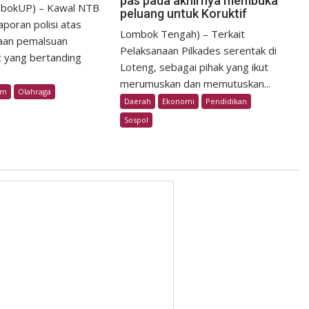
pas pada akhirnya membuka
bokUP) – Kawal NTB
peluang untuk Koruktif
poran polisi atas
Lombok Tengah) – Terkait
aan pemalsuan
Pelaksanaan Pilkades serentak di
t yang bertanding
Loteng, sebagai pihak yang ikut
merumuskan dan memutuskan...
im
Olahraga
Daerah
Ekonomi
Pendidikan
Sospol