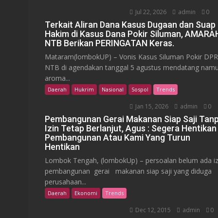
Jul 22, 2026
admin
0
Terkait Aliran Dana Kasus Dugaan dan Suap
Hakim di Kasus Dana Pokir Siluman, AMARA
NTB Berikan PERINGATAN Keras.
Mataram(lombokUP) – Vonis Kasus Siluman Pokir DP
NTB di agendakan tanggal 5 agustus mendatang nam
aroma...
Daerah
Hukrim
Nasional
Sospol
Trends
Jan 15, 2026
admin
0
Pembangunan Gerai Makanan Siap Saji Tan
Izin Tetap Berlanjut, Agus : Segera Hentikan
Pembangunan Atau Kami Yang Turun
Hentikan
Lombok Tengah, (lombokUp) – persoalan belum ada iz
pembangunan gerai makanan siap saji yang diduga
perusahaan...
Daerah
Ekonomi
Trends
Dec 12, 2015
admin
0