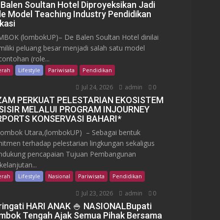
 Balen Soultan Hotel Diproyeksikan Jadi
le Model Teaching Industry Pendidikan
kasi
BOK (lombokUP)– De Balen Soultan Hotel dinilai
iliki peluang besar menjadi salah satu model
contohan (role...
erah
Lifestyle
Pariwisata
Pendidikan
Jul 24, 2026
admin
0
ZAM PERKUAT PELESTARIAN EKOSISTEM
SISIR MELALUI PROGRAM INJOURNEY
RPORTS KONSERVASI BAHARI*
mbok Utara,(lombokUP) – Sebagai bentuk
itmen terhadap pelestarian lingkungan sekaligus
dukung pencapaian Tujuan Pembangunan
kelanjutan...
erah
Lifestyle
Nasional
Pariwisata
Pendidikan
Jul 23, 2026
admin
0
ringati HARI ANAK 🍚 NASIONALBupati
mbok Tengah Ajak Semua Pihak Bersama