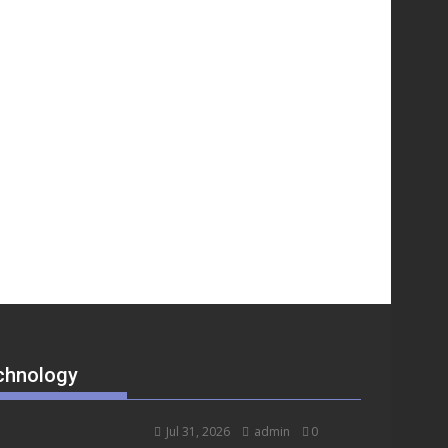
chnology
Jul 31, 2026
admin
0