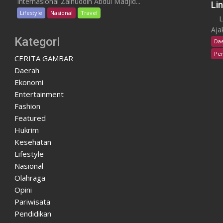
Internasional Zainuddin Abdul Madjid...
Li
Lifestyle
Nasional
Travel
Lom
Aja
Kategori
Da
Pen
CERITA GAMBAR
Daerah
Ekonomi
Entertainment
Fashion
Featured
Hukrim
Kesehatan
Lifestyle
Nasional
Olahraga
Opini
Pariwisata
Pendidikan