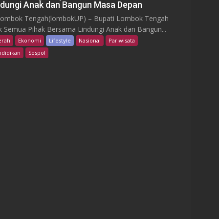
ndungi Anak dan Bangun Masa Depan
bok Tengah(lombokUP) – Bupati Lombok Tengah
k Semua Pihak Bersama Lindungi Anak dan Bangun...
erah
Ekonomi
Lifestyle
Nasional
Pariwisata
didikan
Sospol