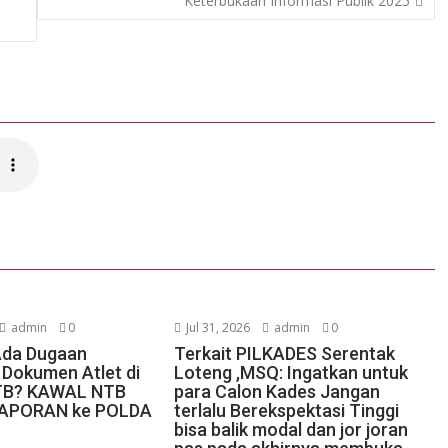
Keterbukaan Informasi Publik 2025
admin
0
Jul 31, 2026
admin
0
Ada Dugaan
Terkait PILKADES Serentak
Dokumen Atlet di
Loteng ,MSQ: Ingatkan untuk
TB? KAWAL NTB
para Calon Kades Jangan
LAPORAN ke POLDA
terlalu Berekspektasi Tinggi
bisa balik modal dan jor joran