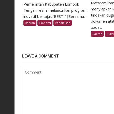
Mataram(lom
Pemerintah Kabupaten Lombok
menyiapkan la
Tengah resmi meluncurkan program
tindakan dug
inovatif bertajuk “BESTI” (Bersama...
dokumen atli
Daerah
Ekonomi
Pendidikan
pada...
Daerah
Hukr
LEAVE A COMMENT