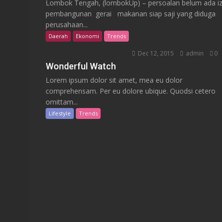
Lombok Tengah, (lombokUp) – persoalan belum ada iz
pembangunan gerai makanan siap saji yang diduga
perusahaan...
Daerah
Ekonomi
Trends
Dec 12, 2015
admin
0
Wonderful Watch
Lorem ipsum dolor sit amet, mea eu dolor
comprehensam. Per eu dolore ubique. Quodsi cetero
omittam...
Lifestyle
Trends