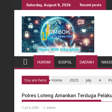
Skip
Saturday, August 8, 2026
Recent posts
to
content
HUKRIM
SOSPOL
DAERAH
NASI
You are here
Home
2025
July
4
Po
Polres Loteng Amankan Terduga Pelaku P
Jul 4, 2025
admin