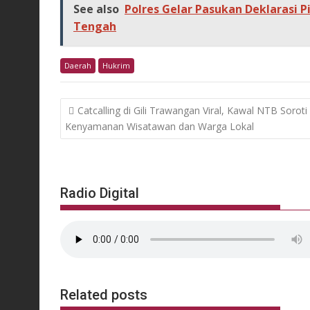
See also
Polres Gelar Pasukan Deklarasi P
Tengah
Daerah
Hukrim
Post
Catcalling di Gili Trawangan Viral, Kawal NTB Soroti
navigation
Kenyamanan Wisatawan dan Warga Lokal
Radio Digital
Related posts