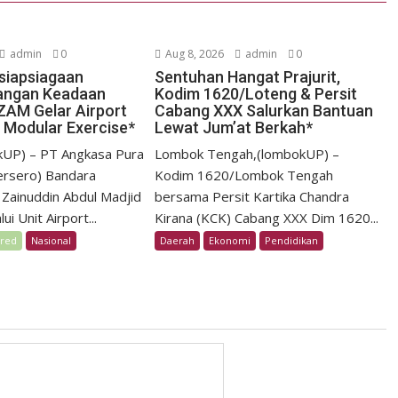
admin
0
Aug 8, 2026
admin
0
siapsiagaan
Sentuhan Hangat Prajurit,
angan Keadaan
Kodim 1620/Loteng & Persit
IZAM Gelar Airport
Cabang XXX Salurkan Bantuan
Modular Exercise*
Lewat Jum’at Berkah*
kUP) – PT Angkasa Pura
Lombok Tengah,(lombokUP) –
ersero) Bandara
Kodim 1620/Lombok Tengah
 Zainuddin Abdul Madjid
bersama Persit Kartika Chandra
i Unit Airport...
Kirana (KCK) Cabang XXX Dim 1620...
ured
Nasional
Daerah
Ekonomi
Pendidikan