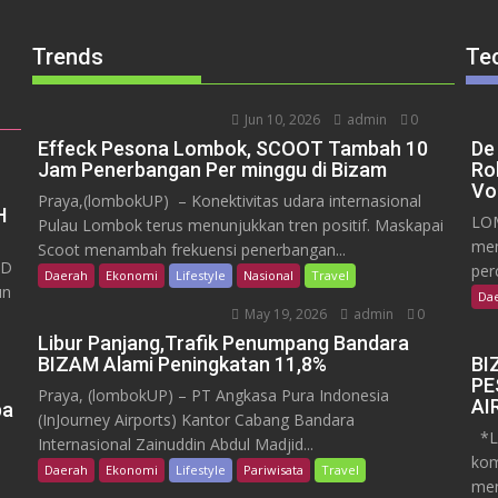
Trends
Te
Jun 10, 2026
admin
0
Effeck Pesona Lombok, SCOOT Tambah 10
De
Jam Penerbangan Per minggu di Bizam
Ro
Vo
Praya,(lombokUP) – Konektivitas udara internasional
H
LOM
Pulau Lombok terus menunjukkan tren positif. Maskapai
mem
Scoot menambah frekuensi penerbangan...
RD
per
Daerah
Ekonomi
Lifestyle
Nasional
Travel
un
Da
May 19, 2026
admin
0
Libur Panjang,Trafik Penumpang Bandara
BIZAM Alami Peningkatan 11,8%
BI
PE
Praya, (lombokUP) – PT Angkasa Pura Indonesia
AI
pa
(InJourney Airports) Kantor Cabang Bandara
*Lo
Internasional Zainuddin Abdul Madjid...
kom
Daerah
Ekonomi
Lifestyle
Pariwisata
Travel
men