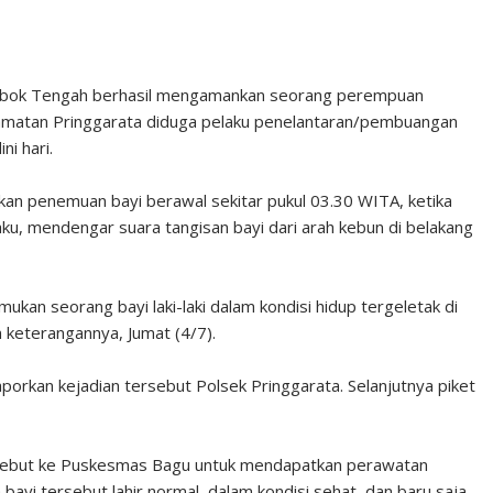
mbok Tengah berhasil mengamankan seorang perempuan
ecamatan Pringgarata diduga pelaku penelantaran/pembuangan
ni hari.
an penemuan bayi berawal sekitar pukul 03.30 WITA, ketika
u, mendengar suara tangisan bayi dari arah kebun di belakang
an seorang bayi laki-laki dalam kondisi hidup tergeletak di
 keterangannya, Jumat (4/7).
orkan kejadian tersebut Polsek Pringgarata. Selanjutnya piket
ersebut ke Puskesmas Bagu untuk mendapatkan perawatan
yi tersebut lahir normal, dalam kondisi sehat, dan baru saja