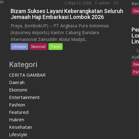
in
May 12, 2026
admin
0
Ber
Bizam Sukses Layani Keberangkatan Seluruh
Da
Jemaah Haji Embarkasi Lombok 2026
Praya, (lombokUP) – PT Angkasa Pura Indonesia
Pe
(InJourney Airports) Kantor Cabang Bandara
Lo
Internasional Zainuddin Abdul Madjid...
Li
Lifestyle
Nasional
Travel
Lom
Aja
Kategori
Da
Pen
CERITA GAMBAR
Daerah
Ekonomi
Entertainment
Fashion
Featured
Hukrim
Kesehatan
Lifestyle