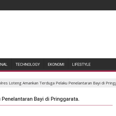
ONAL
TECHNOLOGY
EKONOMI
LIFESTYLE
lres Loteng Amankan Terduga Pelaku Penelantaran Bayi di Pringga
enelantaran Bayi di Pringgarata. ‎