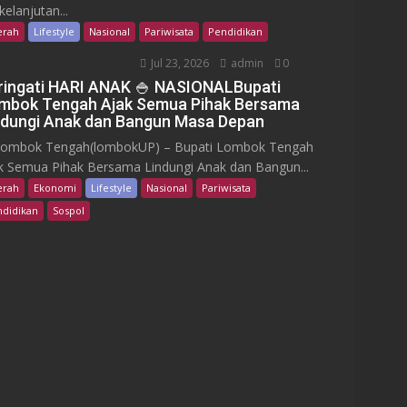
kelanjutan...
erah
Lifestyle
Nasional
Pariwisata
Pendidikan
Jul 23, 2026
admin
0
ringati HARI ANAK 🍚 NASIONALBupati
mbok Tengah Ajak Semua Pihak Bersama
ndungi Anak dan Bangun Masa Depan
bok Tengah(lombokUP) – Bupati Lombok Tengah
k Semua Pihak Bersama Lindungi Anak dan Bangun...
erah
Ekonomi
Lifestyle
Nasional
Pariwisata
didikan
Sospol