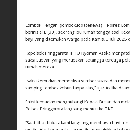
‎Lombok Tengah, (lombokuodatenews) – Polres Lo
berinisial E (33), seorang ibu rumah tangga asal K
bayi yang ditemukan warga pada Kamis, 3 Juli 2025 di
‎Kapolsek Pringgarata IPTU Nyoman Astika mengatak
saksi Supyan yang merupakan tetangga terduga pelak
rumah mereka.
‎”Saksi kemudian memeriksa sumber suara dan menemuk
samping tembok kebun tanpa alas,” ujar Astika dalam
‎Saksi kemudian menghubungi Kepala Dusun dan melap
Polsek Pringgarata langsung menuju ke TKP.
‎”Saat tiba dilokasi kami langsung membawa bayi t
medis. Hasil pemeriksaan medis menunjukkan bahwa ba