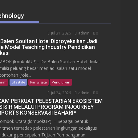
chnology
Jul 31, 2026
admin
0
 Balen Soultan Hotel Diproyeksikan Jadi
le Model Teaching Industry Pendidikan
kasi
BOK (lombokUP)– De Balen Soultan Hotel dinilai
iliki peluang besar menjadi salah satu model
contohan (role...
erah
Lifestyle
Pariwisata
Pendidikan
Jul 24, 2026
admin
0
ZAM PERKUAT PELESTARIAN EKOSISTEM
SISIR MELALUI PROGRAM INJOURNEY
RPORTS KONSERVASI BAHARI*
mbok Utara,(lombokUP) – Sebagai bentuk
itmen terhadap pelestarian lingkungan sekaligus
dukung pencapaian Tujuan Pembangunan