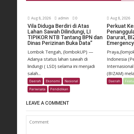
Aug 8, 2026
admin
0
Aug 8, 2026
Vila Diduga Berdiri di Atas
Perkuat Ke
Lahan Sawah Dilindungi, LI
Penanggul
TIPIKOR NTB Tantang BPN dan
Darurat, B
Dinas Perizinan Buka Data”
Emergency 
Lombok Tengah, (lombokUP) —
Praya,(lomjo
Adanya status lahan sawah di
Indonesia (P
lindungi ( LSD) selama ini menjadi
Internasional
salah...
(BIZAM) melalu
Daerah
Ekonomi
Nasional
Daerah
Feat
Pariwisata
Pendidikan
LEAVE A COMMENT