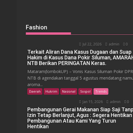
Fashion
Jul 22, 2026
admin
0
Terkait Aliran Dana Kasus Dugaan dan Suap
Hakim di Kasus Dana Pokir Siluman, AMARA
NTB Berikan PERINGATAN Keras.
Mataram(lombokUP) – Vonis Kasus Siluman Pokir DP
NTB di agendakan tanggal 5 agustus mendatang nam
aroma...
Daerah
Hukrim
Nasional
Sospol
Trends
Jan 15, 2026
admin
0
Pembangunan Gerai Makanan Siap Saji Tan
Izin Tetap Berlanjut, Agus : Segera Hentikan
Pembangunan Atau Kami Yang Turun
Hentikan