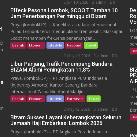
Jun 10, 2026
admin
0
Effeck Pesona Lombok, SCOOT Tambah 10
De
Jam Penerbangan Per minggu di Bizam
Ro
Vo
Praya,(lombokUP) – Konektivitas udara internasional
H
LOM
Pulau Lombok terus menunjukkan tren positif. Maskapai
mem
Scoot menambah frekuensi penerbangan...
RD
per
Daerah
Ekonomi
Lifestyle
Nasional
Travel
un
Da
May 19, 2026
admin
0
Libur Panjang,Trafik Penumpang Bandara
BIZAM Alami Peningkatan 11,8%
BI
PE
Praya, (lombokUP) – PT Angkasa Pura Indonesia
AI
pa
(InJourney Airports) Kantor Cabang Bandara
*Lo
Internasional Zainuddin Abdul Madjid...
kom
Daerah
Ekonomi
Lifestyle
Pariwisata
Travel
men
in
May 12, 2026
admin
0
Ber
Bizam Sukses Layani Keberangkatan Seluruh
Da
Jemaah Haji Embarkasi Lombok 2026
Praya, (lombokUP) – PT Angkasa Pura Indonesia
Pe