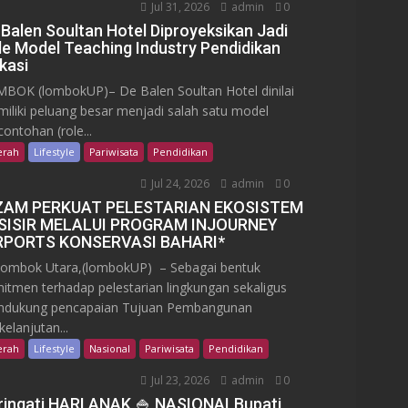
Jul 31, 2026
admin
0
 Balen Soultan Hotel Diproyeksikan Jadi
le Model Teaching Industry Pendidikan
kasi
BOK (lombokUP)– De Balen Soultan Hotel dinilai
iliki peluang besar menjadi salah satu model
contohan (role...
erah
Lifestyle
Pariwisata
Pendidikan
Jul 24, 2026
admin
0
ZAM PERKUAT PELESTARIAN EKOSISTEM
SISIR MELALUI PROGRAM INJOURNEY
RPORTS KONSERVASI BAHARI*
mbok Utara,(lombokUP) – Sebagai bentuk
itmen terhadap pelestarian lingkungan sekaligus
dukung pencapaian Tujuan Pembangunan
kelanjutan...
erah
Lifestyle
Nasional
Pariwisata
Pendidikan
Jul 23, 2026
admin
0
ringati HARI ANAK 🍚 NASIONALBupati