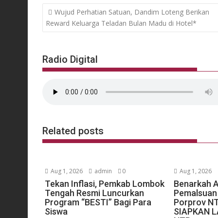
Post
Wujud Perhatian Satuan, Dandim Loteng Berikan
navigation
Reward Keluarga Teladan Bulan Madu di Hotel*
Radio Digital
Related posts
Aug 1, 2026
admin
0
Aug 1, 2026
Tekan Inflasi, Pemkab Lombok
Benarkah 
Tengah Resmi Luncurkan
Pemalsuan 
Program “BESTI” Bagi Para
Porprov N
Siswa
SIAPKAN 