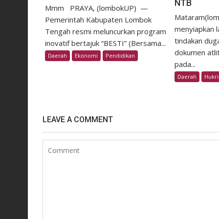
NTB
Mmm ​PRAYA, (lombokUP) —
Mataram(lom
Pemerintah Kabupaten Lombok
menyiapkan la
Tengah resmi meluncurkan program
tindakan dug
inovatif bertajuk “BESTI” (Bersama...
dokumen atli
Daerah
Ekonomi
Pendidikan
pada...
Daerah
Hukr
LEAVE A COMMENT