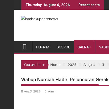
Skip
Thursday, August 6, 2026
Recent posts
to
content
HUKRIM
SOSPOL
DAERAH
NASI
You are here
Home
2025
August
3
Wabup Nursiah Hadiri Peluncuran Gerak
Aug 3, 2025
admin