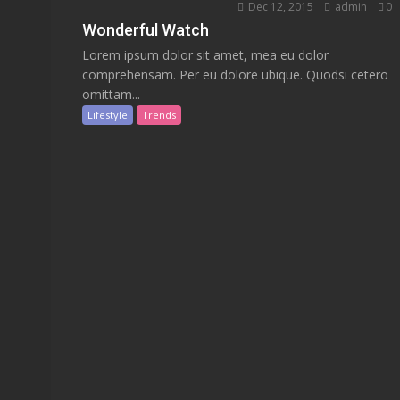
Dec 12, 2015
admin
0
Wonderful Watch
Lorem ipsum dolor sit amet, mea eu dolor
comprehensam. Per eu dolore ubique. Quodsi cetero
omittam...
Lifestyle
Trends