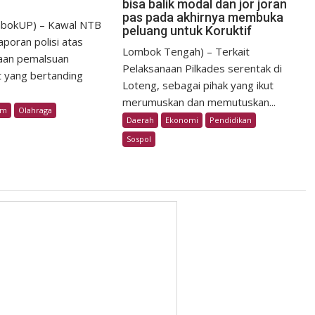
bisa balik modal dan jor joran
pas pada akhirnya membuka
bokUP) – Kawal NTB
peluang untuk Koruktif
poran polisi atas
Lombok Tengah) – Terkait
aan pemalsuan
Pelaksanaan Pilkades serentak di
t yang bertanding
Loteng, sebagai pihak yang ikut
merumuskan dan memutuskan...
im
Olahraga
Daerah
Ekonomi
Pendidikan
Sospol