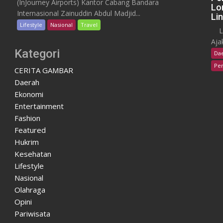
(InJourney Airports) Kantor Cabang Bandara
Lo
Internasional Zainuddin Abdul Madjid...
Li
Lifestyle
Nasional
Travel
Lom
Aja
Kategori
Da
Pen
CERITA GAMBAR
Daerah
Ekonomi
Entertainment
Fashion
Featured
Hukrim
Kesehatan
Lifestyle
Nasional
Olahraga
Opini
Pariwisata