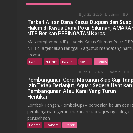
Jul 22, 2026
admin
0
Terkait Aliran Dana Kasus Dugaan dan Suap
Hakim di Kasus Dana Pokir Siluman, AMARA
NTB Berikan PERINGATAN Keras.
Mataram(lombokUP) – Vonis Kasus Siluman Pokir DP
NTB di agendakan tanggal 5 agustus mendatang nam
aroma...
Daerah
Hukrim
Nasional
Sospol
Trends
Jan 15, 2026
admin
0
Pembangunan Gerai Makanan Siap Saji Tan
Izin Tetap Berlanjut, Agus : Segera Hentikan
Pembangunan Atau Kami Yang Turun
Hentikan
Lombok Tengah, (lombokUp) – persoalan belum ada iz
pembangunan gerai makanan siap saji yang diduga
perusahaan...
Daerah
Ekonomi
Trends