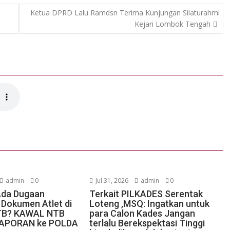
Ketua DPRD Lalu Ramdsn Terima Kunjungan Silaturahmi
Kejari Lombok Tengah
admin
0
Jul 31, 2026
admin
0
Ada Dugaan
Terkait PILKADES Serentak
Dokumen Atlet di
Loteng ,MSQ: Ingatkan untuk
TB? KAWAL NTB
para Calon Kades Jangan
LAPORAN ke POLDA
terlalu Berekspektasi Tinggi