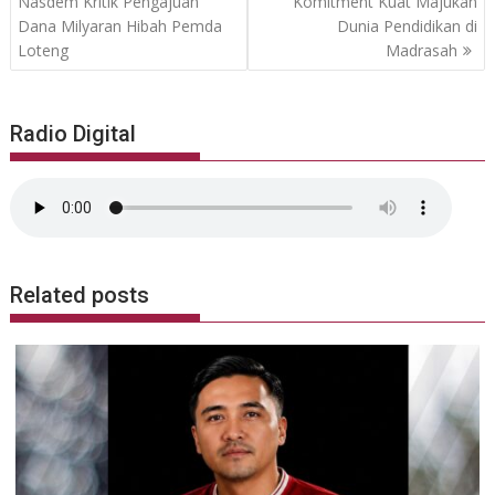
navigation
Nasdem Kritik Pengajuan
Komitment Kuat Majukan
Dana Milyaran Hibah Pemda
Dunia Pendidikan di
Loteng
Madrasah
Radio Digital
Related posts