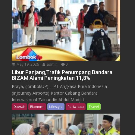
May 19, 2026
admin
0
Libur Panjang,Trafik Penumpang Bandara
BIZAM Alami Peningkatan 11,8%
Praya, (lombokUP) – PT Angkasa Pura Indonesia
(InJourney Airports) Kantor Cabang Bandara
Internasional Zainuddin Abdul Madjid...
Daerah
Ekonomi
Lifestyle
Pariwisata
Travel