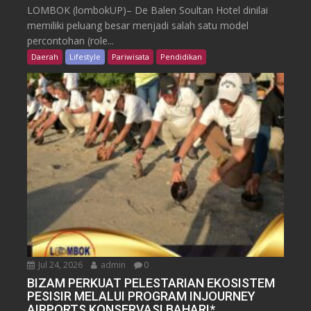
LOMBOK (lombokUP)– De Balen Soultan Hotel dinilai
memiliki peluang besar menjadi salah satu model
percontohan (role...
Daerah
Lifestyle
Pariwisata
Pendidikan
Jul 24, 2026
admin
0
BIZAM PERKUAT PELESTARIAN EKOSISTEM
PESISIR MELALUI PROGRAM INJOURNEY
AIRPORTS KONSERVASI BAHARI*