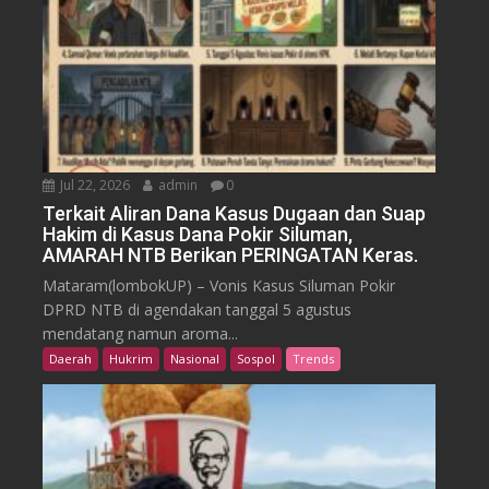
Jul 22, 2026
admin
0
Terkait Aliran Dana Kasus Dugaan dan Suap
Hakim di Kasus Dana Pokir Siluman,
AMARAH NTB Berikan PERINGATAN Keras.
Mataram(lombokUP) – Vonis Kasus Siluman Pokir
DPRD NTB di agendakan tanggal 5 agustus
mendatang namun aroma...
Daerah
Hukrim
Nasional
Sospol
Trends