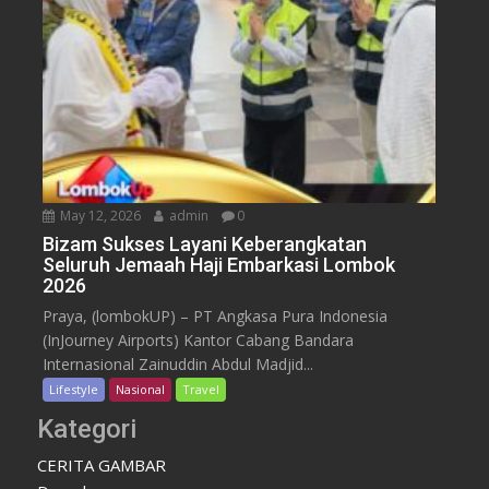
May 12, 2026
admin
0
Bizam Sukses Layani Keberangkatan
Seluruh Jemaah Haji Embarkasi Lombok
2026
Praya, (lombokUP) – PT Angkasa Pura Indonesia
(InJourney Airports) Kantor Cabang Bandara
Internasional Zainuddin Abdul Madjid...
Lifestyle
Nasional
Travel
Kategori
CERITA GAMBAR