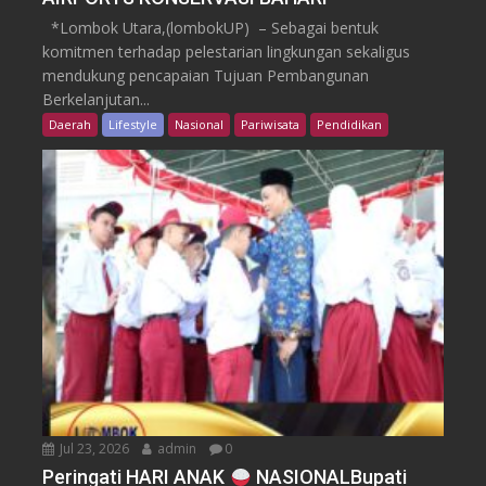
*Lombok Utara,(lombokUP) – Sebagai bentuk
komitmen terhadap pelestarian lingkungan sekaligus
mendukung pencapaian Tujuan Pembangunan
Berkelanjutan...
Daerah
Lifestyle
Nasional
Pariwisata
Pendidikan
Jul 23, 2026
admin
0
Peringati HARI ANAK
NASIONALBupati