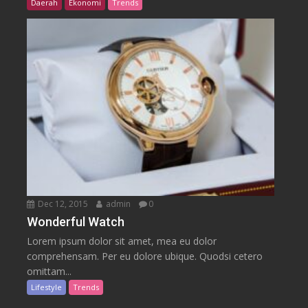
Daerah
Ekonomi
Trends
Dec 12, 2015
admin
0
Wonderful Watch
Lorem ipsum dolor sit amet, mea eu dolor
comprehensam. Per eu dolore ubique. Quodsi cetero
omittam...
Lifestyle
Trends