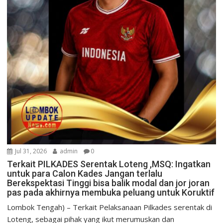
Jul 31, 2026
admin
0
Terkait PILKADES Serentak Loteng ,MSQ: Ingatkan
untuk para Calon Kades Jangan terlalu
Berekspektasi Tinggi bisa balik modal dan jor joran
pas pada akhirnya membuka peluang untuk Koruktif
Lombok Tengah) – Terkait Pelaksanaan Pilkades serentak di
Loteng, sebagai pihak yang ikut merumuskan dan