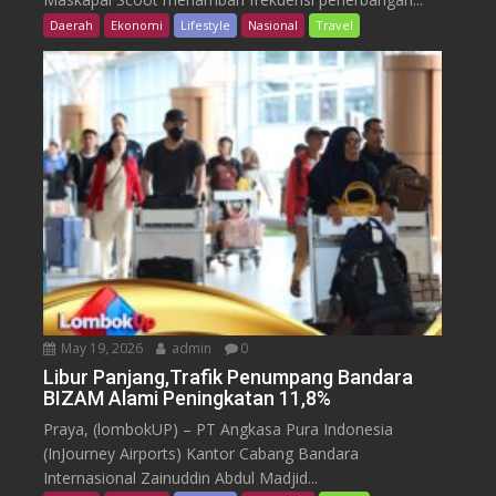
Daerah
Ekonomi
Lifestyle
Nasional
Travel
May 19, 2026
admin
0
Libur Panjang,Trafik Penumpang Bandara
BIZAM Alami Peningkatan 11,8%
Praya, (lombokUP) – PT Angkasa Pura Indonesia
(InJourney Airports) Kantor Cabang Bandara
Internasional Zainuddin Abdul Madjid...