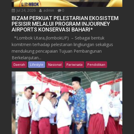
Jul 24, 2026
admin
0
BIZAM PERKUAT PELESTARIAN EKOSISTEM
PESISIR MELALUI PROGRAM INJOURNEY
AIRPORTS KONSERVASI BAHARI*
*Lombok Utara,(lombokUP) – Sebagai bentuk
komitmen terhadap pelestarian lingkungan sekaligus
mendukung pencapaian Tujuan Pembangunan
Berkelanjutan...
Daerah
Lifestyle
Nasional
Pariwisata
Pendidikan