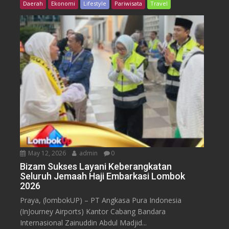
Daerah
Ekonomi
Lifestyle
Pariwisata
Travel
May 12, 2026
admin
0
Bizam Sukses Layani Keberangkatan
Seluruh Jemaah Haji Embarkasi Lombok
2026
Praya, (lombokUP) – PT Angkasa Pura Indonesia
(InJourney Airports) Kantor Cabang Bandara
Internasional Zainuddin Abdul Madjid...