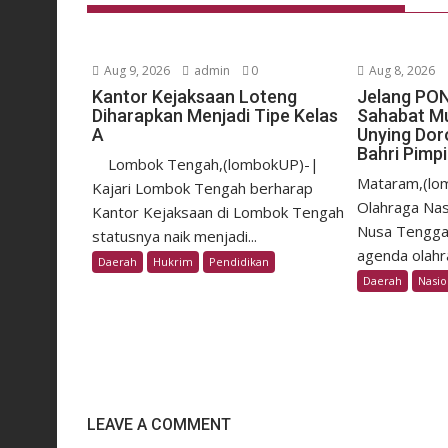
Aug 9, 2026
admin
0
Aug 8, 2026
Kantor Kejaksaan Loteng
Jelang PON
Diharapkan Menjadi Tipe Kelas
Sahabat M
A
Unying Dor
Bahri Pimp
Lombok Tengah,(lombokUP)-|
Mataram,(lo
Kajari Lombok Tengah berharap
Olahraga Nas
Kantor Kejaksaan di Lombok Tengah
Nusa Tengga
statusnya naik menjadi...
agenda olahra
Daerah
Hukrim
Pendidikan
Daerah
Nasio
LEAVE A COMMENT