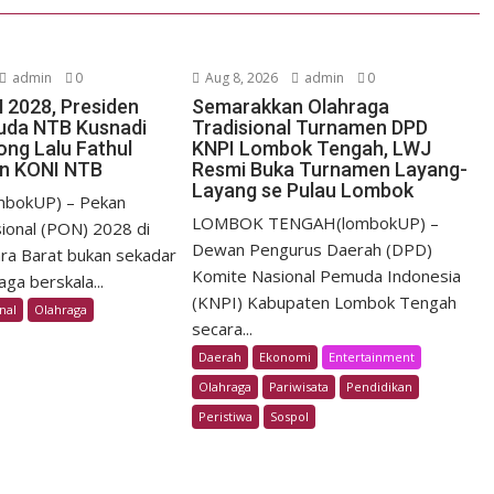
admin
0
Aug 8, 2026
admin
0
 2028, Presiden
Semarakkan Olahraga
uda NTB Kusnadi
Tradisional Turnamen DPD
ong Lalu Fathul
KNPI Lombok Tengah, LWJ
in KONI NTB
Resmi Buka Turnamen Layang-
Layang se Pulau Lombok
mbokUP) – Pekan
LOMBOK TENGAH(lombokUP) –
ional (PON) 2028 di
Dewan Pengurus Daerah (DPD)
ra Barat bukan sekadar
Komite Nasional Pemuda Indonesia
ga berskala...
(KNPI) Kabupaten Lombok Tengah
nal
Olahraga
secara...
Daerah
Ekonomi
Entertainment
Olahraga
Pariwisata
Pendidikan
Peristiwa
Sospol