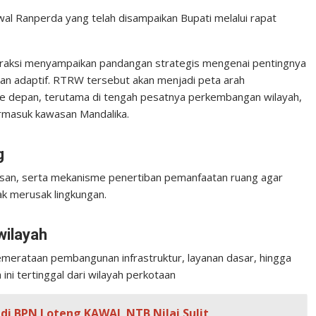
awal Ranperda yang telah disampaikan Bupati melalui rapat
raksi menyampaikan pandangan strategis mengenai pentingnya
n adaptif. RTRW tersebut akan menjadi peta arah
depan, terutama di tengah pesatnya perkembangan wilayah,
rmasuk kawasan Mandalika.
g
wasan, serta mekanisme penertiban pemanfaatan ruang agar
k merusak lingkungan.
ilayah
rataan pembangunan infrastruktur, layanan dasar, hingga
ni tertinggal dari wilayah perkotaan
 di BPN Loteng KAWAL NTB Nilai Sulit