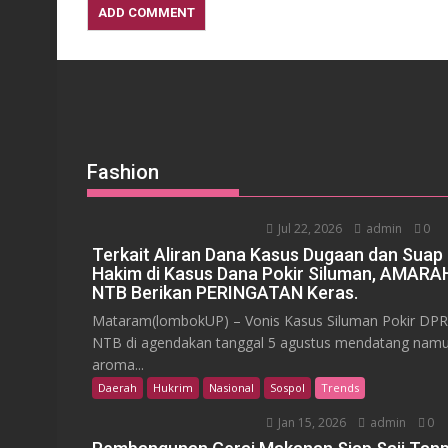
Fashion
Jul 22, 2026
admin
0
Terkait Aliran Dana Kasus Dugaan dan Suap
Hakim di Kasus Dana Pokir Siluman, AMARA
NTB Berikan PERINGATAN Keras.
Mataram(lombokUP) – Vonis Kasus Siluman Pokir DP
NTB di agendakan tanggal 5 agustus mendatang nam
aroma...
Daerah
Hukrim
Nasional
Sospol
Trends
Jan 15, 2026
admin
0