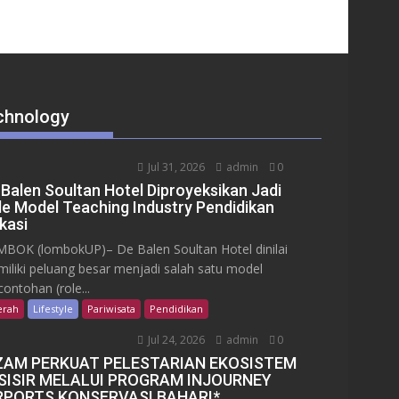
chnology
Jul 31, 2026
admin
0
 Balen Soultan Hotel Diproyeksikan Jadi
le Model Teaching Industry Pendidikan
kasi
BOK (lombokUP)– De Balen Soultan Hotel dinilai
iliki peluang besar menjadi salah satu model
contohan (role...
erah
Lifestyle
Pariwisata
Pendidikan
Jul 24, 2026
admin
0
ZAM PERKUAT PELESTARIAN EKOSISTEM
SISIR MELALUI PROGRAM INJOURNEY
RPORTS KONSERVASI BAHARI*