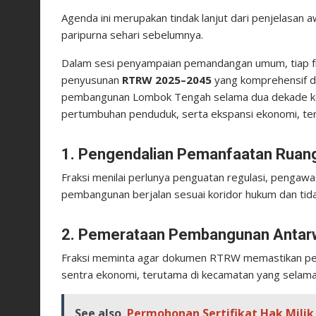
Agenda ini merupakan tindak lanjut dari penjelasan 
paripurna sehari sebelumnya.
Dalam sesi penyampaian pemandangan umum, tiap f
penyusunan
RTRW 2025–2045
yang komprehensif da
pembangunan Lombok Tengah selama dua dekade ke 
pertumbuhan penduduk, serta ekspansi ekonomi, te
1. Pengendalian Pemanfaatan Ruan
Fraksi menilai perlunya penguatan regulasi, penga
pembangunan berjalan sesuai koridor hukum dan tida
2. Pemerataan Pembangunan Antarw
Fraksi meminta agar dokumen RTRW memastikan peme
sentra ekonomi, terutama di kecamatan yang selama i
See also
Permohonan Sertifikat Hak Milik