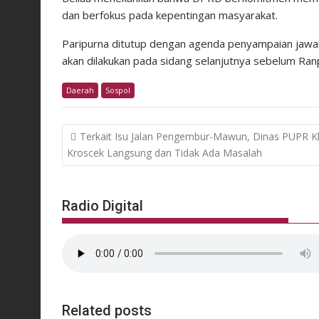
dan berfokus pada kepentingan masyarakat.
Paripurna ditutup dengan agenda penyampaian jaw
akan dilakukan pada sidang selanjutnya sebelum Ranp
Daerah
Sospol
Post
Terkait Isu Jalan Pengembur-Mawun, Dinas PUPR K
navigation
Kroscek Langsung dan Tidak Ada Masalah
Radio Digital
Related posts