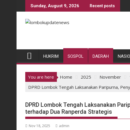
Skip
Sunday, August 9, 2026
Recent posts
to
content
HUKRIM
SOSPOL
DAERAH
NASI
You are here
Home
2025
November
DPRD Lombok Tengah Laksanakan Paripurna, Peny
DPRD Lombok Tengah Laksanakan Parip
terhadap Dua Ranperda Strategis
Nov 18, 2025
admin