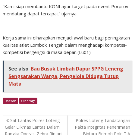
“Kami siap membantu KONI agar target pada event Porprov
mendatang dapat tercapai,” ujarnya.
Kerja sama ini diharapkan menjadi awal baru bagi peningkatan
kualitas atlet Lombok Tengah dalam menghadapi kompetisi-
kompetisi bergengsi di masa depan.(Lu01)
See also
Bau Busuk Limbah Dapur SPPG Leneng
Sengsarakan Warga, Pengelola Diduga Tutup
Mata
Daerah
Olahraga
Post
Sat Lantas Polres Loteng
Polres Loteng Tandatangan
navigation
Gelar Dikmas Lantas Dalam
Pakta Integritas Penerimaan
Rangka Operasi Zebra Rinjani
Bintara Brimob Polri T.A