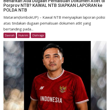
Benarkah Ada Dugaan Pemalsuan Dokumen Atlet di
Porprov NTB? KAWAL NTB SIAPKAN LAPORAN ke
POLDA NTB
Mataram(lombokUP) – Kawal NTB menyiapkan laporan polisi
atas tindakan dugaan pemalsuan dokumen atlit yang
bertanding pada...
Daerah
Hukrim
Olahraga