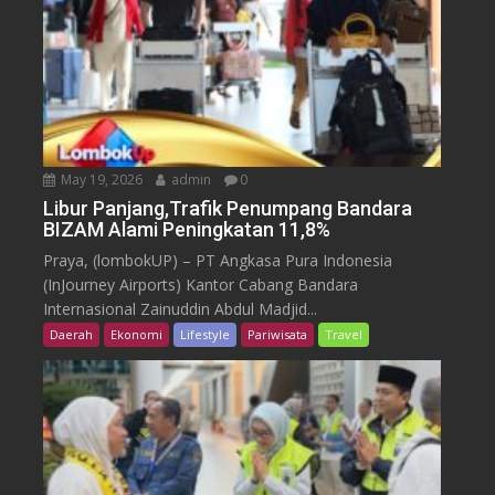
May 19, 2026
admin
0
Libur Panjang,Trafik Penumpang Bandara
BIZAM Alami Peningkatan 11,8%
Praya, (lombokUP) – PT Angkasa Pura Indonesia
(InJourney Airports) Kantor Cabang Bandara
Internasional Zainuddin Abdul Madjid...
Daerah
Ekonomi
Lifestyle
Pariwisata
Travel