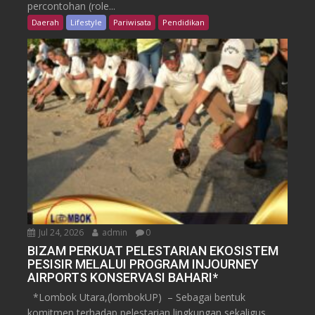
percontohan (role...
Daerah
Lifestyle
Pariwisata
Pendidikan
Jul 24, 2026
admin
0
BIZAM PERKUAT PELESTARIAN EKOSISTEM
PESISIR MELALUI PROGRAM INJOURNEY
AIRPORTS KONSERVASI BAHARI*
*Lombok Utara,(lombokUP) – Sebagai bentuk
komitmen terhadap pelestarian lingkungan sekaligus