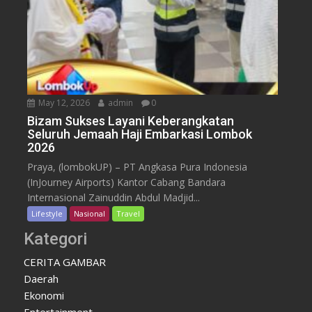
May 12, 2026
admin
0
Bizam Sukses Layani Keberangkatan
Seluruh Jemaah Haji Embarkasi Lombok
2026
Praya, (lombokUP) – PT Angkasa Pura Indonesia
(InJourney Airports) Kantor Cabang Bandara
Internasional Zainuddin Abdul Madjid...
Lifestyle
Nasional
Travel
Kategori
CERITA GAMBAR
Daerah
Ekonomi
Entertainment