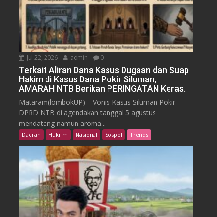
Jul 22, 2026
admin
0
Terkait Aliran Dana Kasus Dugaan dan Suap
Hakim di Kasus Dana Pokir Siluman,
AMARAH NTB Berikan PERINGATAN Keras.
Mataram(lombokUP) – Vonis Kasus Siluman Pokir
DPRD NTB di agendakan tanggal 5 agustus
mendatang namun aroma...
Daerah
Hukrim
Nasional
Sospol
Trends