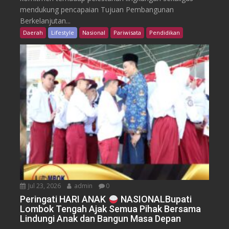
mendukung pencapaian Tujuan Pembangunan
Berkelanjutan...
Daerah
Lifestyle
Nasional
Pariwisata
Pendidikan
Jul 23, 2026
admin
0
Peringati HARI ANAK
NASIONALBupati
Lombok Tengah Ajak Semua Pihak Bersama
Lindungi Anak dan Bangun Masa Depan