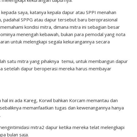
s melengkapi kekurangan dapurnya.
i kepada saya, katanya kepala dapur atau SPPI menahan
n, padahal SPPG atau dapur tersebut baru beroprasional
 memahami kondisi mitra, dimana mitra ini sebagian besar
nominya menengah kebawah, bukan para pemodal yang nota
ggaran untuk melengkapi segala kekurangannya secara
alah satu mitra yang pihaknya temui, untuk membangun dapur
gga setelah dapur beroperasi mereka harus membayar
 hal ini ada Kareg, Korwil bahkan Korcam memantau dan
 sebaliknya memanfaatkan tugas dan kewenangannya hanya
.
ngintimidasi mitra2 dapur ketika mereka telat melengkapi
pa bulan saja.