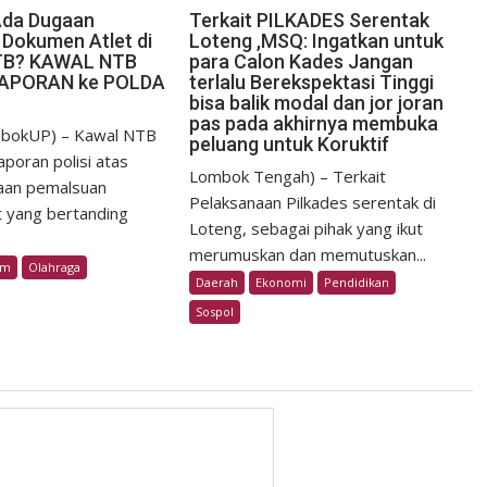
Ada Dugaan
Terkait PILKADES Serentak
Dokumen Atlet di
Loteng ,MSQ: Ingatkan untuk
TB? KAWAL NTB
para Calon Kades Jangan
LAPORAN ke POLDA
terlalu Berekspektasi Tinggi
bisa balik modal dan jor joran
pas pada akhirnya membuka
bokUP) – Kawal NTB
peluang untuk Koruktif
poran polisi atas
Lombok Tengah) – Terkait
aan pemalsuan
Pelaksanaan Pilkades serentak di
t yang bertanding
Loteng, sebagai pihak yang ikut
merumuskan dan memutuskan...
im
Olahraga
Daerah
Ekonomi
Pendidikan
Sospol