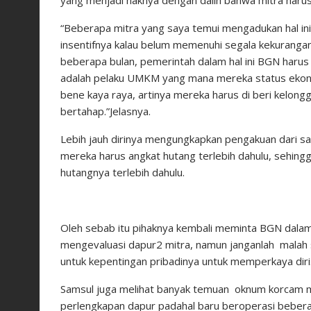
yang menjadi haknya dengan dalih bahwa mitra haru
“Beberapa mitra yang saya temui mengadukan hal in
insentifnya kalau belum memenuhi segala kekuranga
beberapa bulan, pemerintah dalam hal ini BGN harus
adalah pelaku UMKM yang mana mereka status eko
bene kaya raya, artinya mereka harus di beri kelon
bertahap.”Jelasnya.
Lebih jauh dirinya mengungkapkan pengakuan dari s
mereka harus angkat hutang terlebih dahulu, sehin
hutangnya terlebih dahulu.
Oleh sebab itu pihaknya kembali meminta BGN dalam
mengevaluasi dapur2 mitra, namun janganlah malah
untuk kepentingan pribadinya untuk memperkaya diri
Samsul juga melihat banyak temuan oknum korcam me
perlengkapan dapur padahal baru beroperasi bebera