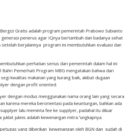
rgizi Gratis adalah program pemerintah Prabowo Subianto
zi generasi penerus agar IQnya bertambah dan badanya sehat
n setelah berjalannya program ini membutuhkan evaluasi dan
mbutuhkan perhatian serius dari pemerintah dalam hal ini
msul Bahri Pemerhati Program MBG mengatakan bahwa dari
segi kwalitas makanan yang kurang baik, akibat dugaan
lyer dengan profit oriented.
lyer dengan modus menggunakan nama orang lain yang secara
an karena mereka berorientasi pada keuntungan, bahkan ada
pplyer lalu meminta fee ke supplyer, padahal itu diluar
juklat juknis adalah kewenangan mitra.”ungkapnya.
petugas yang diberikan kewenangan oleh BGN dan sudah di