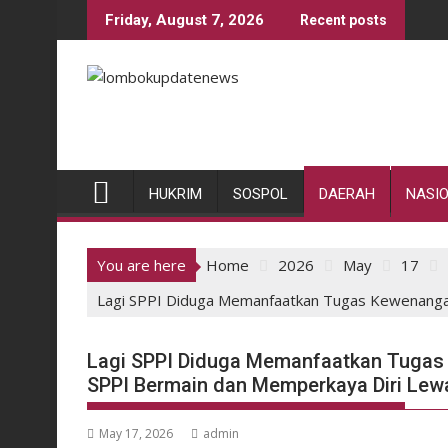
Skip
Friday, August 7, 2026
Recent posts
to
content
HUKRIM
SOSPOL
DAERAH
NASI
You are here
Home
2026
May
17
Lagi SPPI Diduga Memanfaatkan Tugas Kewenanga
Lagi SPPI Diduga Memanfaatkan Tugas
SPPI Bermain dan Memperkaya Diri Le
May 17, 2026
admin