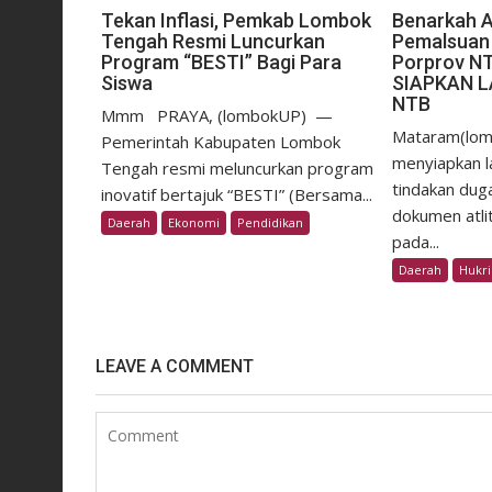
Tekan Inflasi, Pemkab Lombok
Benarkah 
Tengah Resmi Luncurkan
Pemalsuan 
Program “BESTI” Bagi Para
Porprov N
Siswa
SIAPKAN 
NTB
Mmm ​PRAYA, (lombokUP) —
Mataram(lom
Pemerintah Kabupaten Lombok
menyiapkan la
Tengah resmi meluncurkan program
tindakan dug
inovatif bertajuk “BESTI” (Bersama...
dokumen atli
Daerah
Ekonomi
Pendidikan
pada...
Daerah
Hukr
LEAVE A COMMENT