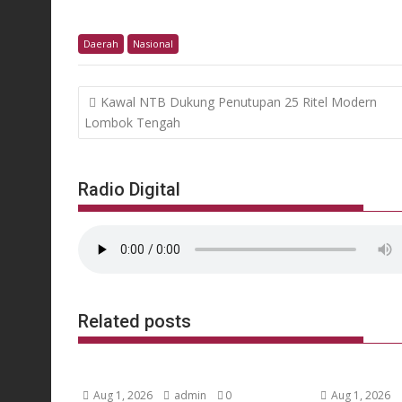
Daerah
Nasional
Post
Kawal NTB Dukung Penutupan 25 Ritel Modern
navigation
Lombok Tengah
Radio Digital
Related posts
Aug 1, 2026
admin
0
Aug 1, 2026