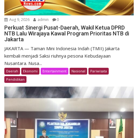
Aug 9, 2026
admin
0
Perkuat Sinergi Pusat-Daerah, Wakil Ketua DPRD
NTB Lalu Wirajaya Kawal Program Prioritas NTB di
Jakarta
JAKARTA — Taman Mini Indonesia Indah (TMII) Jakarta
kembali menjadi Saksi riuhnya pesona Kebudayaan
Nusantara. Nusa...
Daerah
Ekonomi
Entertainment
Nasional
Pariwisata
Pendidikan