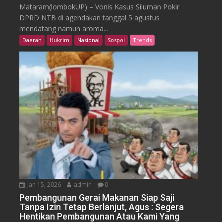
Mataram(lombokUP) – Vonis Kasus Siluman Pokir
DPRD NTB di agendakan tanggal 5 agustus
mendatang namun aroma...
Daerah
Hukrim
Nasional
Sospol
Trends
Jan 15, 2026
admin
0
Pembangunan Gerai Makanan Siap Saji
Tanpa Izin Tetap Berlanjut, Agus : Segera
Hentikan Pembangunan Atau Kami Yang