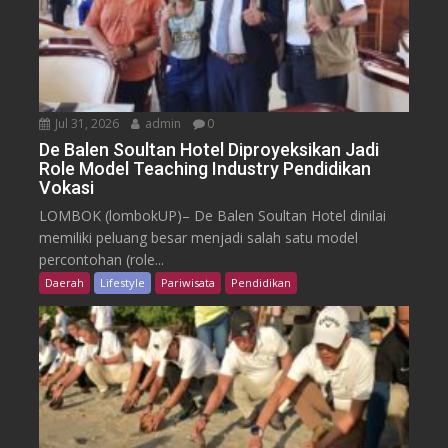
Jul 31, 2026
admin
0
De Balen Soultan Hotel Diproyeksikan Jadi
Role Model Teaching Industry Pendidikan
Vokasi
LOMBOK (lombokUP)– De Balen Soultan Hotel dinilai
memiliki peluang besar menjadi salah satu model
percontohan (role...
Daerah
Lifestyle
Pariwisata
Pendidikan