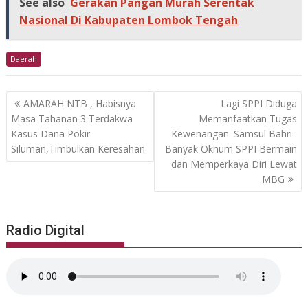
See also
Gerakan Pangan Murah Serentak
Nasional Di Kabupaten Lombok Tengah
Daerah
Post
AMARAH NTB , Habisnya
Lagi SPPI Diduga
navigation
Masa Tahanan 3 Terdakwa
Memanfaatkan Tugas
Kasus Dana Pokir
Kewenangan. Samsul Bahri :
Siluman,Timbulkan Keresahan
Banyak Oknum SPPI Bermain
dan Memperkaya Diri Lewat
MBG
Radio Digital