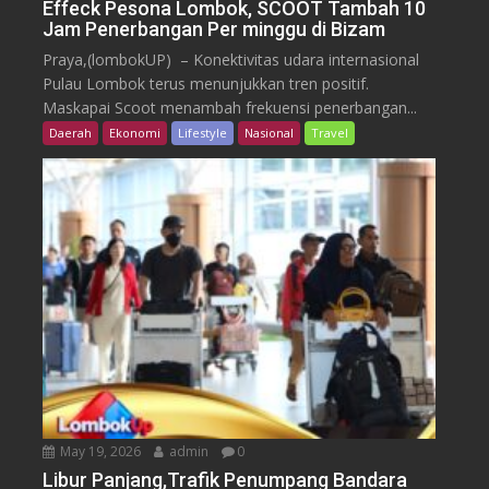
Effeck Pesona Lombok, SCOOT Tambah 10
Jam Penerbangan Per minggu di Bizam
Praya,(lombokUP) – Konektivitas udara internasional
Pulau Lombok terus menunjukkan tren positif.
Maskapai Scoot menambah frekuensi penerbangan...
Daerah
Ekonomi
Lifestyle
Nasional
Travel
May 19, 2026
admin
0
Libur Panjang,Trafik Penumpang Bandara