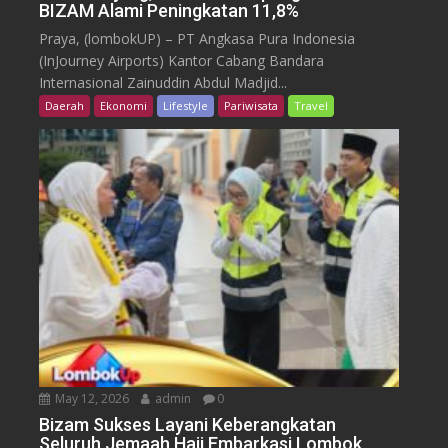
BIZAM Alami Peningkatan 11,8%
Praya, (lombokUP) – PT Angkasa Pura Indonesia
(InJourney Airports) Kantor Cabang Bandara
Internasional Zainuddin Abdul Madjid...
Daerah
Ekonomi
Lifestyle
Pariwisata
Travel
May 12, 2026
admin
0
Bizam Sukses Layani Keberangkatan
Seluruh Jemaah Haji Embarkasi Lombok