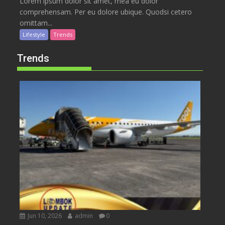
Lorem ipsum dolor sit amet, mea eu dolor
comprehensam. Per eu dolore ubique. Quodsi cetero
omittam...
Lifestyle
Trends
Trends
Jun 10, 2026
admin
0