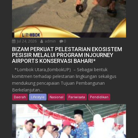
Jul 24, 2026
admin
0
BIZAM PERKUAT PELESTARIAN EKOSISTEM
PESISIR MELALUI PROGRAM INJOURNEY
AIRPORTS KONSERVASI BAHARI*
*Lombok Utara,(lombokUP) – Sebagai bentuk
komitmen terhadap pelestarian lingkungan sekaligus
mendukung pencapaian Tujuan Pembangunan
Berkelanjutan...
Daerah
Lifestyle
Nasional
Pariwisata
Pendidikan