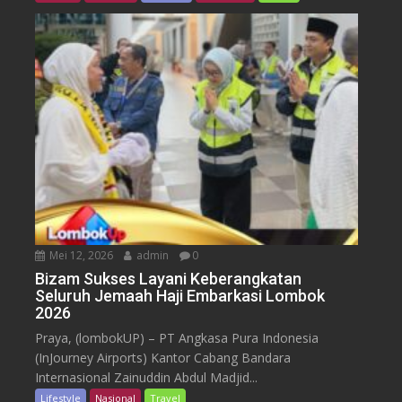
Mei 12, 2026
admin
0
Bizam Sukses Layani Keberangkatan
Seluruh Jemaah Haji Embarkasi Lombok
2026
Praya, (lombokUP) – PT Angkasa Pura Indonesia
(InJourney Airports) Kantor Cabang Bandara
Internasional Zainuddin Abdul Madjid...
Lifestyle
Nasional
Travel