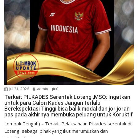
Jul 31, 2026
admin
0
Terkait PILKADES Serentak Loteng ,MSQ: Ingatkan
untuk para Calon Kades Jangan terlalu
Berekspektasi Tinggi bisa balik modal dan jor joran
pas pada akhirnya membuka peluang untuk Koruktif
Lombok Tengah) – Terkait Pelaksanaan Pilkades serentak di
Loteng, sebagai pihak yang ikut merumuskan dan