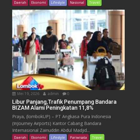
Daerah
Ekonomi
Lifestyle
Nasional
Travel
Mei 19, 2026
admin
0
Libur Panjang,Trafik Penumpang Bandara
BIZAM Alami Peningkatan 11,8%
Praya, (lombokUP) – PT Angkasa Pura Indonesia
(InJourney Airports) Kantor Cabang Bandara
Internasional Zainuddin Abdul Madjid...
Daerah
Ekonomi
Lifestyle
Pariwisata
Travel