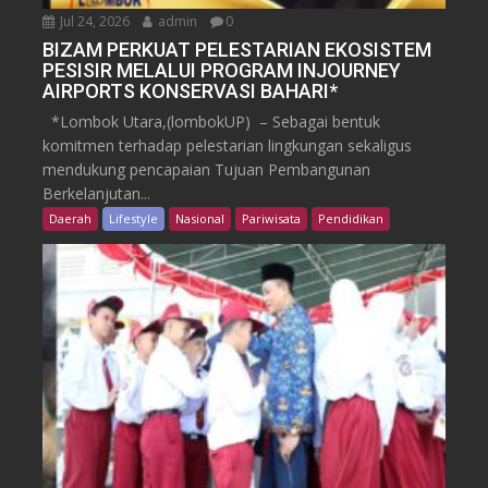
Jul 24, 2026
admin
0
BIZAM PERKUAT PELESTARIAN EKOSISTEM
PESISIR MELALUI PROGRAM INJOURNEY
AIRPORTS KONSERVASI BAHARI*
*Lombok Utara,(lombokUP) – Sebagai bentuk
komitmen terhadap pelestarian lingkungan sekaligus
mendukung pencapaian Tujuan Pembangunan
Berkelanjutan...
Daerah
Lifestyle
Nasional
Pariwisata
Pendidikan