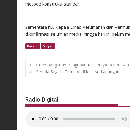
metode konstruksi standar.
Sementara itu, Kepala Dinas Perumahan dan Permukima
dikonfirmasi sejumlah media, hingga hari ini belum
Daerah
Sospol
Post
Fix Pembangunan Bangunan KFC Praya Belum Kant
navigation
Izin, Pemda Segera Turun Verifikasi Ke Lapangan
Radio Digital