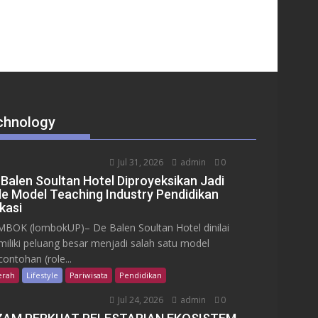
chnology
Jul 31, 2026
admin
0
 Balen Soultan Hotel Diproyeksikan Jadi
le Model Teaching Industry Pendidikan
kasi
BOK (lombokUP)– De Balen Soultan Hotel dinilai
iliki peluang besar menjadi salah satu model
contohan (role...
erah
Lifestyle
Pariwisata
Pendidikan
Jul 24, 2026
admin
0