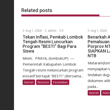
Related posts
Aug 1, 2026
admin
0
Aug 1, 2026
Tekan Inflasi, Pemkab Lombok
Benarkah 
Tengah Resmi Luncurkan
Pemalsuan 
Program “BESTI” Bagi Para
Porprov N
Siswa
SIAPKAN 
NTB
Mmm ​PRAYA, (lombokUP) —
Mataram(lom
Pemerintah Kabupaten Lombok
menyiapkan la
Tengah resmi meluncurkan program
tindakan dug
inovatif bertajuk “BESTI” (Bersama...
dokumen atli
Daerah
Ekonomi
Pendidikan
pada...
Daerah
Hukr