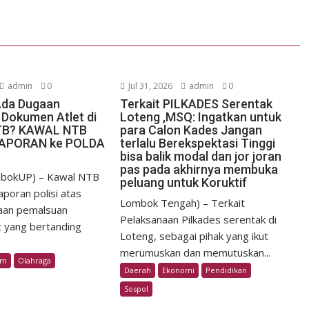
admin
0
Jul 31, 2026
admin
0
Ada Dugaan
Terkait PILKADES Serentak
Dokumen Atlet di
Loteng ,MSQ: Ingatkan untuk
TB? KAWAL NTB
para Calon Kades Jangan
LAPORAN ke POLDA
terlalu Berekspektasi Tinggi
bisa balik modal dan jor joran
pas pada akhirnya membuka
bokUP) – Kawal NTB
peluang untuk Koruktif
poran polisi atas
Lombok Tengah) – Terkait
aan pemalsuan
Pelaksanaan Pilkades serentak di
t yang bertanding
Loteng, sebagai pihak yang ikut
merumuskan dan memutuskan...
im
Olahraga
Daerah
Ekonomi
Pendidikan
Sospol