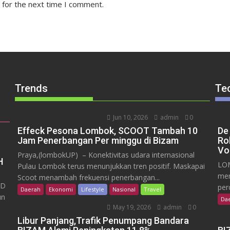
 for the next time I comment.
Trends
Te
Jun 10, 2026
admin
0
Effeck Pesona Lombok, SCOOT Tambah 10
De
Jam Penerbangan Per minggu di Bizam
Ro
Vo
Praya,(lombokUP) – Konektivitas udara internasional
H
LOM
Pulau Lombok terus menunjukkan tren positif. Maskapai
mem
Scoot menambah frekuensi penerbangan...
RD
per
Daerah
Ekonomi
Lifestyle
Nasional
Travel
un
Da
May 19, 2026
admin
0
Libur Panjang,Trafik Penumpang Bandara