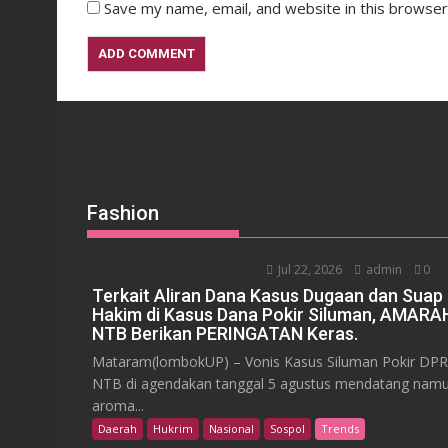
Save my name, email, and website in this browser
Fashion
Jul 22, 2026
admin
0
Terkait Aliran Dana Kasus Dugaan dan Suap
Hakim di Kasus Dana Pokir Siluman, AMARA
NTB Berikan PERINGATAN Keras.
Mataram(lombokUP) – Vonis Kasus Siluman Pokir DP
NTB di agendakan tanggal 5 agustus mendatang nam
aroma...
Daerah
Hukrim
Nasional
Sospol
Trends