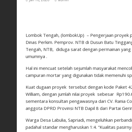
Lombok Tengah, (lombokUp) – Pengerjaan proyek pen
Dinas Perkim. Pemprov. NTB di Dusun Batu Tinggan
Tengah, NTB, diduga sarat dengan permainan yang 
umumnya .
Hal ini mencuat setelah sejumlah masyarakat menco
campuran mortar yang digunakan tidak memenuhi spe
Kuat dugaan proyek tersebut dengan kode Paket 42.
William, dengan jumlah nilai proyek sebesar Rp190.6
sementara konsultan pengawasnya dari CV. Rania Con
anggota DPRD Provinsi NTB Dapil 8 dari Partai Geri
Warga Desa Labulia, Sapriadi, mengeluhkan perband
padahal standar mengharuskan 1:4. “Kualitas pasirn