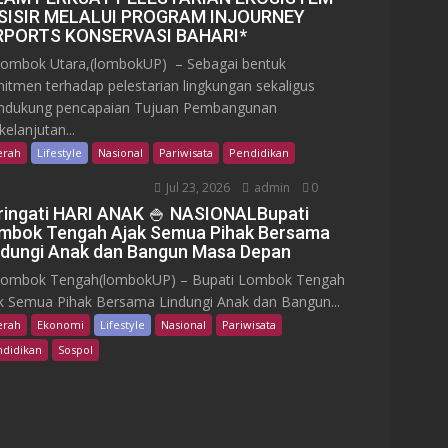
SISIR MELALUI PROGRAM INJOURNEY
RPORTS KONSERVASI BAHARI*
mbok Utara,(lombokUP) – Sebagai bentuk
itmen terhadap pelestarian lingkungan sekaligus
dukung pencapaian Tujuan Pembangunan
kelanjutan...
erah
Lifestyle
Nasional
Pariwisata
Pendidikan
Jul 23, 2026
admin
0
ringati HARI ANAK 🍚 NASIONALBupati
mbok Tengah Ajak Semua Pihak Bersama
ndungi Anak dan Bangun Masa Depan
bok Tengah(lombokUP) – Bupati Lombok Tengah
k Semua Pihak Bersama Lindungi Anak dan Bangun...
erah
Ekonomi
Lifestyle
Nasional
Pariwisata
didikan
Sospol