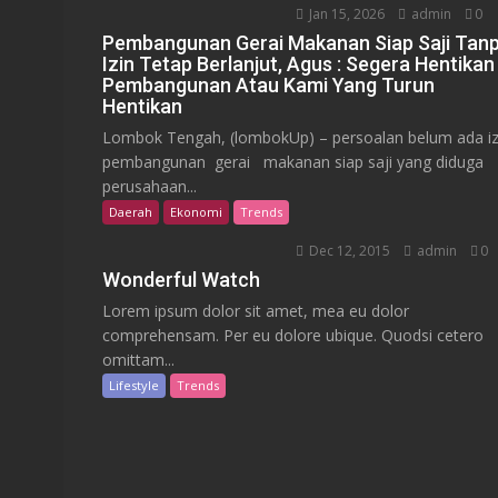
Jan 15, 2026
admin
0
Pembangunan Gerai Makanan Siap Saji Tan
Izin Tetap Berlanjut, Agus : Segera Hentikan
Pembangunan Atau Kami Yang Turun
Hentikan
Lombok Tengah, (lombokUp) – persoalan belum ada iz
pembangunan gerai makanan siap saji yang diduga
perusahaan...
Daerah
Ekonomi
Trends
Dec 12, 2015
admin
0
Wonderful Watch
Lorem ipsum dolor sit amet, mea eu dolor
comprehensam. Per eu dolore ubique. Quodsi cetero
omittam...
Lifestyle
Trends