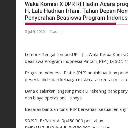
Waka Komisi X DPR RI Hadiri Acara prog
H. Lalu Hadrian Irfani: Tahun Depan No
Penyerahan Beasiswa Program Indones
Jul 9, 2026
admin
Lombok Tengah.lombokUP || – Wakil Ketua Komisi X D
beasiswa Program Indonesia Pintar ( PIP ) Di SDN
Program Indonesia Pintar (PIP) adalah bantuan pendi
peserta didik dari keluarga miskin atau rentan miski
Dana disalurkan langsung melalui rekening bank pen
dan biaya operasional lainnya.
Besaran bantuan tunai PIP bervariasi sesuai jenjang 
SD/SDLB/Paket A: Rp450.000 per tahun.
SMP/SMPLB/Paket B: Rp750.000 per tahun.