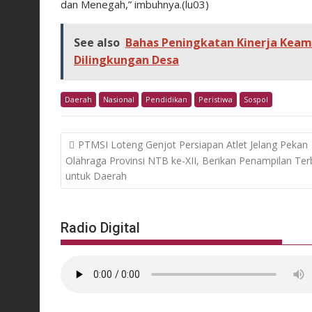
dan Menegah,” imbuhnya.(lu03)
See also
Bahas Peningkatan Kinerja Keam
Dilingkungan Desa
Daerah
Nasional
Pendidikan
Peristiwa
Sospol
Post
PTMSI Loteng Genjot Persiapan Atlet Jelang Pekan
navigation
Olahraga Provinsi NTB ke-XII, Berikan Penampilan Ter
untuk Daerah
Radio Digital