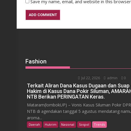
Save my name, email, and website in this browser
Fashion
Jul 22, 2026
admin
0
Terkait Aliran Dana Kasus Dugaan dan Suap
Hakim di Kasus Dana Pokir Siluman, AMARA
NTB Berikan PERINGATAN Keras.
Mataram(lombokUP) – Vonis Kasus Siluman Pokir DP
NTB di agendakan tanggal 5 agustus mendatang nam
aroma...
Daerah
Hukrim
Nasional
Sospol
Trends