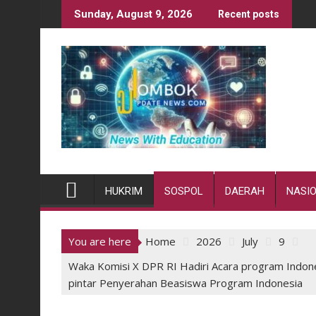
Skip
Sunday, August 9, 2026
Recent posts
to
content
HUKRIM
SOSPOL
DAERAH
NASI
You are here
Home
2026
July
9
Waka Komisi X DPR RI Hadiri Acara program Indones
pintar Penyerahan Beasiswa Program Indonesia