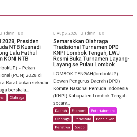
admin
0
Aug 8, 2026
admin
0
 2028, Presiden
Semarakkan Olahraga
uda NTB Kusnadi
Tradisional Turnamen DPD
ong Lalu Fathul
KNPI Lombok Tengah, LWJ
in KONI NTB
Resmi Buka Turnamen Layang-
Layang se Pulau Lombok
mbokUP) – Pekan
LOMBOK TENGAH(lombokUP) –
ional (PON) 2028 di
Dewan Pengurus Daerah (DPD)
ra Barat bukan sekadar
Komite Nasional Pemuda Indonesia
ga berskala...
(KNPI) Kabupaten Lombok Tengah
nal
Olahraga
secara...
Daerah
Ekonomi
Entertainment
Olahraga
Pariwisata
Pendidikan
Peristiwa
Sospol