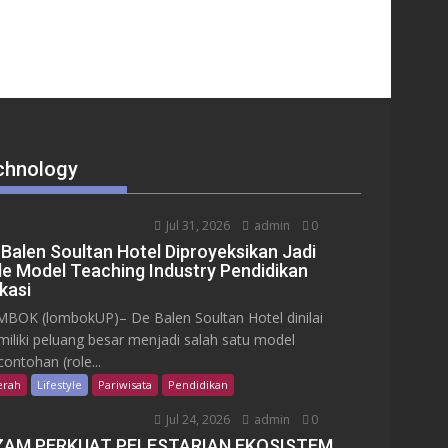
chnology
Jul 31, 2026
admin
0
 Balen Soultan Hotel Diproyeksikan Jadi
le Model Teaching Industry Pendidikan
kasi
BOK (lombokUP)– De Balen Soultan Hotel dinilai
iliki peluang besar menjadi salah satu model
contohan (role...
erah
Lifestyle
Pariwisata
Pendidikan
Jul 24, 2026
admin
0
ZAM PERKUAT PELESTARIAN EKOSISTEM