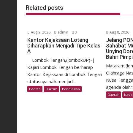
Related posts
Aug 9, 2026
admin
0
Aug 8, 2026
Kantor Kejaksaan Loteng
Jelang PON
Diharapkan Menjadi Tipe Kelas
Sahabat M
A
Unying Dor
Bahri Pimp
Lombok Tengah,(lombokUP)-|
Mataram,(lo
Kajari Lombok Tengah berharap
Olahraga Nas
Kantor Kejaksaan di Lombok Tengah
Nusa Tengga
statusnya naik menjadi...
agenda olahra
Daerah
Hukrim
Pendidikan
Daerah
Nasio