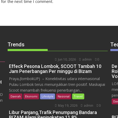
 for the next time I comment.
Trends
Te
Jun 10, 2026
admin
0
Effeck Pesona Lombok, SCOOT Tambah 10
De
Jam Penerbangan Per minggu di Bizam
Ro
Vo
Praya,(lombokUP) – Konektivitas udara internasional
H
LOM
Pulau Lombok terus menunjukkan tren positif. Maskapai
mem
Scoot menambah frekuensi penerbangan...
RD
per
Daerah
Ekonomi
Lifestyle
Nasional
Travel
un
Da
May 19, 2026
admin
0
Libur Panjang,Trafik Penumpang Bandara
BIZAM Alami Peningkatan 11,8%
BI