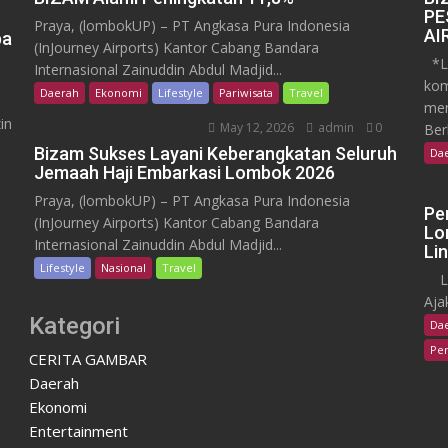
PE
Praya, (lombokUP) – PT Angkasa Pura Indonesia
AI
pa
(InJourney Airports) Kantor Cabang Bandara
*Lo
Internasional Zainuddin Abdul Madjid...
kom
Daerah
Ekonomi
Lifestyle
Pariwisata
Travel
men
in
May 12, 2026
admin
0
Ber
Bizam Sukses Layani Keberangkatan Seluruh
Da
Jemaah Haji Embarkasi Lombok 2026
Praya, (lombokUP) – PT Angkasa Pura Indonesia
Pe
(InJourney Airports) Kantor Cabang Bandara
Lo
Internasional Zainuddin Abdul Madjid...
Li
Lifestyle
Nasional
Travel
Lom
Aja
Kategori
Da
Pen
CERITA GAMBAR
Daerah
Ekonomi
Entertainment