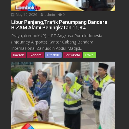
May 19, 2026
admin
0
Libur Panjang,Trafik Penumpang Bandara
BIZAM Alami Peningkatan 11,8%
Praya, (lombokUP) – PT Angkasa Pura Indonesia
(InJourney Airports) Kantor Cabang Bandara
Internasional Zainuddin Abdul Madjid...
Daerah
Ekonomi
Lifestyle
Pariwisata
Travel