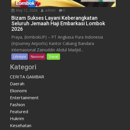
May 12, 2026
admin
0
Bizam Sukses Layani Keberangkatan
Seluruh Jemaah Haji Embarkasi Lombok
2026
Praya, (lombokUP) – PT Angkasa Pura Indonesia
(InJourney Airports) Kantor Cabang Bandara
Internasional Zainuddin Abdul Madjid...
Lifestyle
Nasional
Travel
Kategori
CERITA GAMBAR
Daerah
Ekonomi
Entertainment
Fashion
Featured
Hukrim
Kesehatan