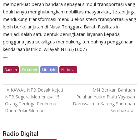
memperkuat peran bandara sebagai simpul transportasi yang
tidak hanya menghubungkan mobilitas masyarakat, tetapi juga
mendukung transformasi menuju ekosistem transportasi yang
lebih berkelanjutan di Nusa Tenggara Barat. Fasilitas ini
menjadi salah satu bentuk peningkatan layanan kepada
pengguna jasa sekaligus mendukung tumbuhnya penggunaan
kendaraan listrik di wilayah NTB.(/Lu07)
—
Daerah
Featured
Lifestyle
Nasional
Post
KAWAL NTB Desak Kejati
HMN Berikan Bantuan
navigation
NTB Segera Memeriksa 15
Puluhan Yatim Piatu Yayasan
Orang Terduga Penerima
Darussalimin Kateng Santunan
Dana Pokir Siluman
Sembako
Radio Digital