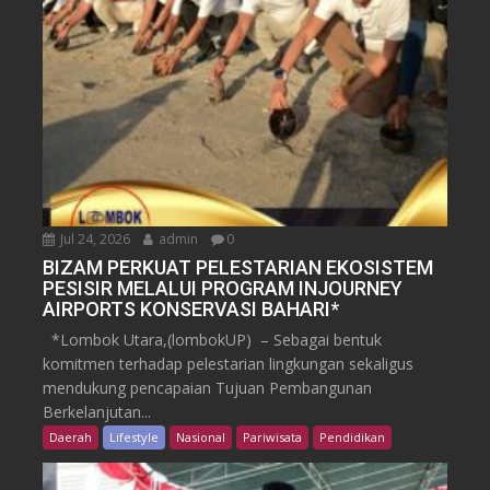
Jul 24, 2026
admin
0
BIZAM PERKUAT PELESTARIAN EKOSISTEM
PESISIR MELALUI PROGRAM INJOURNEY
AIRPORTS KONSERVASI BAHARI*
*Lombok Utara,(lombokUP) – Sebagai bentuk
komitmen terhadap pelestarian lingkungan sekaligus
mendukung pencapaian Tujuan Pembangunan
Berkelanjutan...
Daerah
Lifestyle
Nasional
Pariwisata
Pendidikan