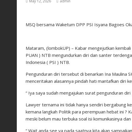
May 12, 2026
admin
MSQ bersama Waketum DPP PSI Isyana Bagoes Oka 
Mataram, (lombokUP) – Kabar mengejutkan kembali 
PUAN ) NTB mengundurkan diri dan santer terdengar 
Indonesia ( PSI ) NTB.
Pengunduran diri tersebut di benarkan Ina Maulina 
menceritakan alasannya pindah hati mantafkan diri k
“ Iya saya sudah mengajukan surat pengunduran diri 
Lawyer ternama ini tidak hanya sendiri bergabung ke
kemana langkah Politik para perempuan hebat ini ?
meski belum mau terbuka soal isi komunikasinya da
“ Wait anda see ya pada saatnya kita akan sampaikan