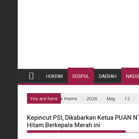
HUKRIM
SOSPOL
DAERAH
NASI
You are here
Home
2026
May
12
Kepincut PSI, Dikabarkan Ketua PUAN N
Hitam Berkepala Merah ini