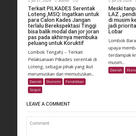
Jul 31, 2026
admin
0
Jul 29, 2026
Terkait PILKADES Serentak
Meski tan
Loteng ,MSQ: Ingatkan untuk
LAZ , pendi
para Calon Kades Jangan
di musim ke
terlalu Berekspektasi Tinggi
jadi prior
bisa balik modal dan jor joran
Lobar
pas pada akhirnya membuka
Lombok Bara
peluang untuk Koruktif
upaya memba
Lombok Tengah) – Terkait
terdampak kri
Pelaksanaan Pilkades serentak di
musim...
Loteng, sebagai pihak yang ikut
Daerah
Ekon
merumuskan dan memutuskan...
Daerah
Ekonomi
Pendidikan
Sospol
LEAVE A COMMENT