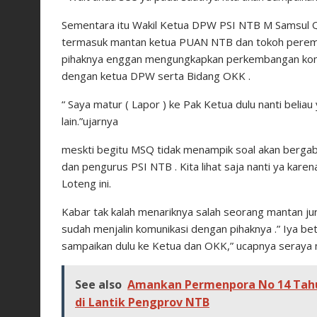
Sementara itu Wakil Ketua DPW PSI NTB M Samsul 
termasuk mantan ketua PUAN NTB dan tokoh peremp
pihaknya enggan mengungkapkan perkembangan komu
dengan ketua DPW serta Bidang OKK .
“ Saya matur ( Lapor ) ke Pak Ketua dulu nanti beli
lain.”ujarnya
meskti begitu MSQ tidak menampik soal akan bergab
dan pengurus PSI NTB . Kita lihat saja nanti ya kar
Loteng ini.
Kabar tak kalah menariknya salah seorang mantan jur
sudah menjalin komunikasi dengan pihaknya .” Iya be
sampaikan dulu ke Ketua dan OKK,” ucapnya seraya
See also
Amankan Permenpora No 14 Tahu
di Lantik Pengprov NTB