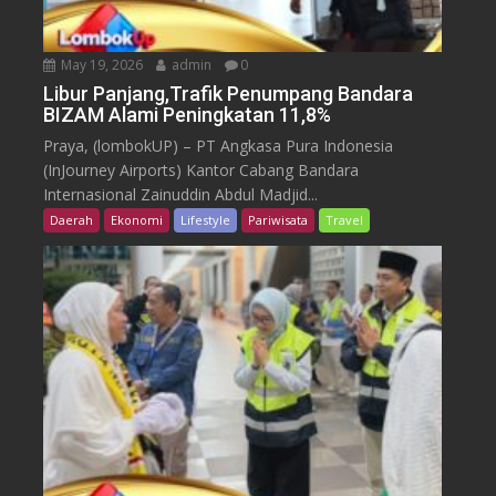
May 19, 2026
admin
0
Libur Panjang,Trafik Penumpang Bandara
BIZAM Alami Peningkatan 11,8%
Praya, (lombokUP) – PT Angkasa Pura Indonesia
(InJourney Airports) Kantor Cabang Bandara
Internasional Zainuddin Abdul Madjid...
Daerah
Ekonomi
Lifestyle
Pariwisata
Travel