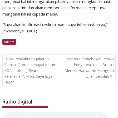
mengenai hal ini mengatakan pihaknya akan mengkonfirmasi
pihak reskrim dan akan memberikan informasi secepatnya
mengenai hal ini kepada media.
“Saya akan konfirmasi reskrim, nanti saya informasikan ya,”
jawabannya. (Lu01)
Hukrim
Post
SK Pencabutan Jabatan
Bantah Pembebasan Pelaku
navigation
Samsul Qomar sebagai Ketum
Pengeroyokan.L Brata :
KONI Loteng “Syarat
Mereka Hanya Izin Mengikuti
Permainan”, Mori: Saya Juga
Ujian Sekolah
Heran
Radio Digital