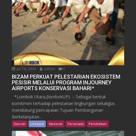
Jul 24, 2026
admin
0
BIZAM PERKUAT PELESTARIAN EKOSISTEM
PESISIR MELALUI PROGRAM INJOURNEY
AIRPORTS KONSERVASI BAHARI*
*Lombok Utara,(lombokUP) – Sebagai bentuk
komitmen terhadap pelestarian lingkungan sekaligus
mendukung pencapaian Tujuan Pembangunan
Berkelanjutan...
Daerah
Lifestyle
Nasional
Pariwisata
Pendidikan