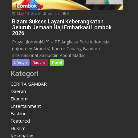
May 12, 2026
admin
0
Bizam Sukses Layani Keberangkatan
Seluruh Jemaah Haji Embarkasi Lombok
2026
Praya, (lombokUP) – PT Angkasa Pura Indonesia
(InJourney Airports) Kantor Cabang Bandara
Internasional Zainuddin Abdul Madjid...
Lifestyle
Nasional
Travel
Kategori
CERITA GAMBAR
Daerah
Ekonomi
Entertainment
Fashion
Featured
Hukrim
Kesehatan