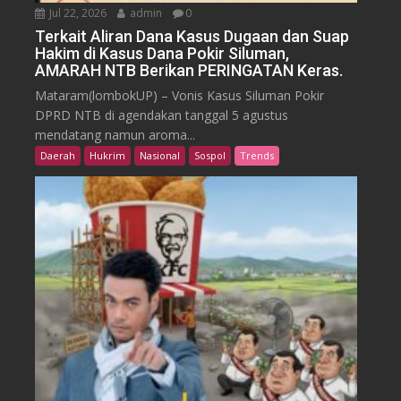
Jul 22, 2026
admin
0
Terkait Aliran Dana Kasus Dugaan dan Suap
Hakim di Kasus Dana Pokir Siluman,
AMARAH NTB Berikan PERINGATAN Keras.
Mataram(lombokUP) – Vonis Kasus Siluman Pokir
DPRD NTB di agendakan tanggal 5 agustus
mendatang namun aroma...
Daerah
Hukrim
Nasional
Sospol
Trends