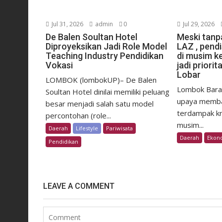
Jul 31, 2026
admin
0
Jul 29, 2026
De Balen Soultan Hotel
Meski tan
Diproyeksikan Jadi Role Model
LAZ , pendi
Teaching Industry Pendidikan
di musim ke
Vokasi
jadi prior
Lobar
LOMBOK (lombokUP)– De Balen
Lombok Bara
Soultan Hotel dinilai memiliki peluang
upaya memba
besar menjadi salah satu model
terdampak kri
percontohan (role...
musim...
Daerah
Lifestyle
Pariwisata
Daerah
Ekon
Pendidikan
LEAVE A COMMENT