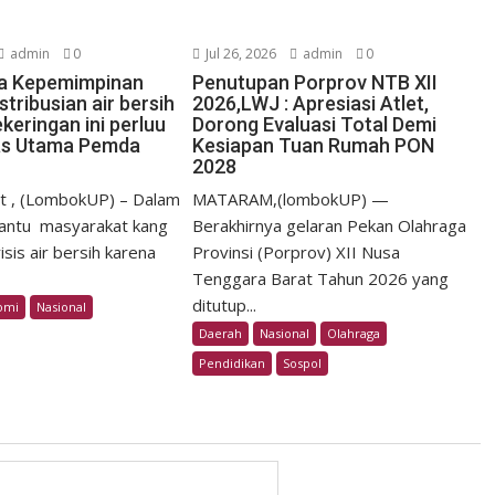
admin
0
Jul 26, 2026
admin
0
pa Kepemimpinan
Penutupan Porprov NTB XII
stribusian air bersih
2026,LWJ : Apresiasi Atlet,
keringan ini perluu
Dorong Evaluasi Total Demi
itas Utama Pemda
Kesiapan Tuan Rumah PON
2028
t , (LombokUP) – Dalam
MATARAM,(lombokUP) —
ntu masyarakat kang
Berakhirnya gelaran Pekan Olahraga
sis air bersih karena
Provinsi (Porprov) XII Nusa
Tenggara Barat Tahun 2026 yang
ditutup...
omi
Nasional
Daerah
Nasional
Olahraga
Pendidikan
Sospol