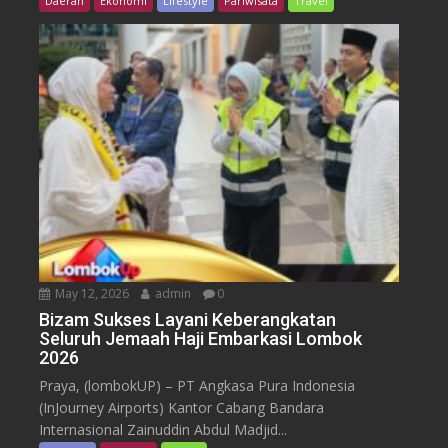
Daerah
Ekonomi
Lifestyle
Pariwisata
Travel
May 12, 2026
admin
0
Bizam Sukses Layani Keberangkatan
Seluruh Jemaah Haji Embarkasi Lombok
2026
Praya, (lombokUP) – PT Angkasa Pura Indonesia
(InJourney Airports) Kantor Cabang Bandara
Internasional Zainuddin Abdul Madjid...