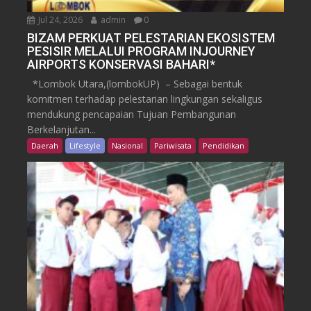
Jul 24, 2026
admin
0
BIZAM PERKUAT PELESTARIAN EKOSISTEM
PESISIR MELALUI PROGRAM INJOURNEY
AIRPORTS KONSERVASI BAHARI*
*Lombok Utara,(lombokUP) – Sebagai bentuk
komitmen terhadap pelestarian lingkungan sekaligus
mendukung pencapaian Tujuan Pembangunan
Berkelanjutan...
Daerah
Lifestyle
Nasional
Pariwisata
Pendidikan