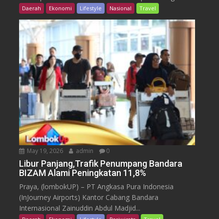
Daerah
Ekonomi
Lifestyle
Nasional
Travel
May 19, 2026
admin
0
Libur Panjang,Trafik Penumpang Bandara
BIZAM Alami Peningkatan 11,8%
Praya, (lombokUP) – PT Angkasa Pura Indonesia
(InJourney Airports) Kantor Cabang Bandara
Internasional Zainuddin Abdul Madjid...