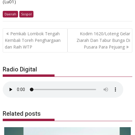
(Lu01)
Daerah
Sospol
Post
Pemkab Lombok Tengah
Kodim 1620/Loteng Gelar
navigation
Kembali Toreh Penghargaan
Ziarah Dan Tabur Bunga Di
dan Raih WTP
Pusara Para Pejuang
Radio Digital
Related posts