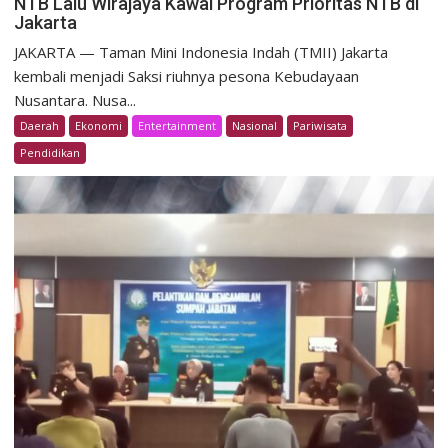
NTB Lalu Wirajaya Kawal Program Prioritas NTB di
Jakarta
JAKARTA — Taman Mini Indonesia Indah (TMII) Jakarta
kembali menjadi Saksi riuhnya pesona Kebudayaan
Nusantara. Nusa...
Daerah
Ekonomi
Entertainment
Nasional
Pariwisata
Pendidikan